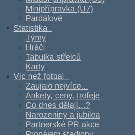
Minipřípravka (U7)
Pardálové
Statistika
Týmy
Hráči
Tabulka střelců
Karty
Víc než fotbal
Zaujalo nejvíce...
Ankety, ceny, trofeje
Co dnes dělají...?
Narozeniny a jubilea
Partnerské PR akce
Pronájem stadionu