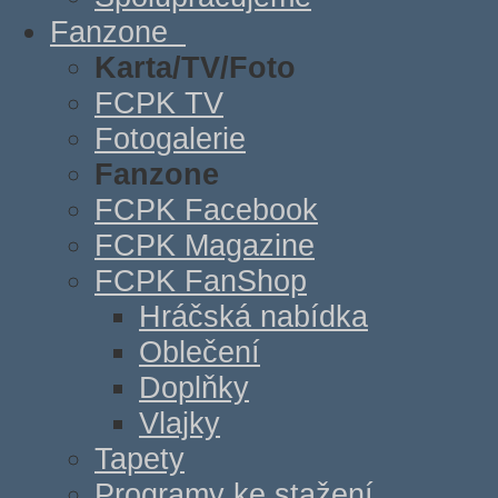
Fanzone
Karta/TV/Foto
FCPK TV
Fotogalerie
Fanzone
FCPK Facebook
FCPK Magazine
FCPK FanShop
Hráčská nabídka
Oblečení
Doplňky
Vlajky
Tapety
Programy ke stažení