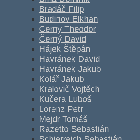
Bradáč Filip
Budinov Elkhan
Cerny Theodor
Černý David
Hájek Štěpán
Havránek David
Havránek Jakub
Kolář Jakub
Kralovič Vojtěch
Kučera Luboš
Lorenz Petr
Mejdr Tomáš
Razetto Sebastián
Schierreich Sebastián