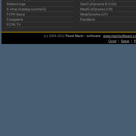
Klubová loga
Starší přípravka B (U10)
E-shop (katalog suvenýrů)
Mladší přípravka (U9)
FCPK Bazar
Minipřípravka (U7)
Fotogalerie
Pardálové
FCPK TV
(c) 2004-2012
Pavel Mach - software
:
www.machsoftware.c
Úvod
|
Setup
|
P