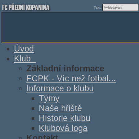
Text:
Úvod
Klub
Základní informace
FCPK - Víc než fotbal...
Informace o klubu
Týmy
Naše hřiště
Historie klubu
Klubová loga
Kontakt