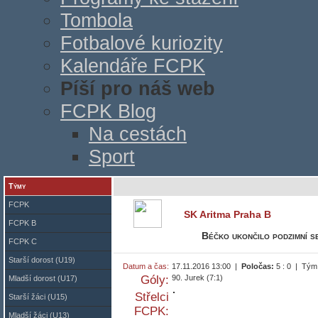
Tombola
Fotbalové kuriozity
Kalendáře FCPK
Píší pro náš web
FCPK Blog
Na cestách
Sport
Týmy
FCPK
SK Aritma Praha B
FCPK B
Béčko ukončilo podzimní s
FCPK C
Starší dorost (U19)
Datum a čas:
17.11.2016 13:00 |
Poločas:
5 : 0 | Tým
Góly:
90. Jurek (7:1)
Mladší dorost (U17)
Střelci
Starší žáci (U15)
FCPK:
Mladší žáci (U13)