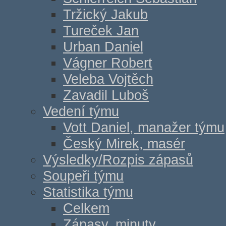
Tržický Jakub
Tureček Jan
Urban Daniel
Vágner Robert
Veleba Vojtěch
Zavadil Luboš
Vedení týmu
Vott Daniel, manažer týmu
Český Mirek, masér
Výsledky/Rozpis zápasů
Soupeři týmu
Statistika týmu
Celkem
Zápasy, minuty