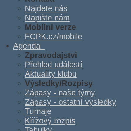
Najdete nás
Napište nám
Mobilní verze
FCPK.cz/mobile
Agenda
Zpravodajství
Přehled událostí
Aktuality klubu
Výsledky/Rozpisy
Zápasy - naše týmy
Zápasy - ostatní výsledky
Turnaje
Křížový rozpis
Tabulky