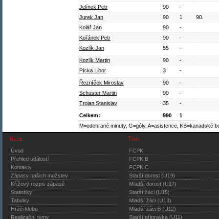
Jelínek Petr
90
-
Jurek Jan
90
1
90.
Kolář Jan
90
-
Kořánek Petr
90
-
Kozlík Jan
55
-
Kozlík Martin
90
-
Pícka Libor
3
-
Řezníček Miroslav
90
-
Schuster Martin
90
-
Trojan Stanislav
35
-
Celkem:
990
1
M=odehrané minuty, G=góly, A=asistence, KB=kanadské b
Klub
Týmy
Úvod
FCPK
Přehled událostí
FCPK B
Kontakty
FCPK C
Zápasy našich mužstev
Starší dorost (U19)
Křížový rozpis zápasů
Mladší dorost (U17)
Statistiky
Starší žáci (U15)
Tabulky
Mladší žáci (U13)
Hráči klubu
Mladší žáci B (U12)
Realizační týmy
Starší přípravka (U11)