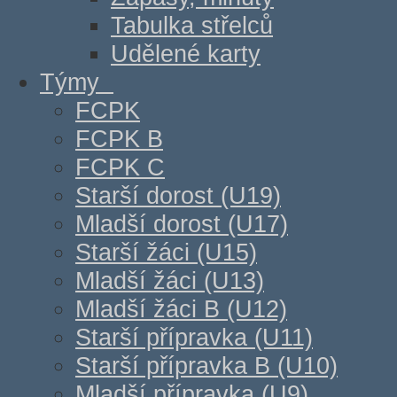
Tabulka střelců
Udělené karty
Týmy
FCPK
FCPK B
FCPK C
Starší dorost (U19)
Mladší dorost (U17)
Starší žáci (U15)
Mladší žáci (U13)
Mladší žáci B (U12)
Starší přípravka (U11)
Starší přípravka B (U10)
Mladší přípravka (U9)