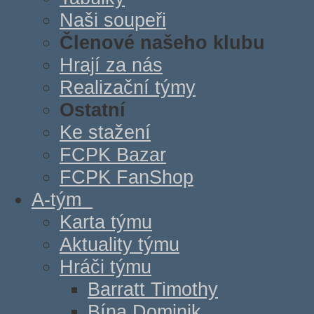
Naši soupeři
Členové našeho klubu
Hrají za nás
Realizační týmy
Ostatní
Ke stažení
FCPK Bazar
FCPK FanShop
A-tým
Karta týmu
Aktuality týmu
Hráči týmu
Barratt Timothy
Bína Dominik