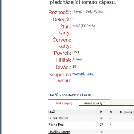
předcházející tomuto zápasu.
Rozhodčí:
Hlaváč - Sejk, Pytloun
Delegát:
-
Žluté
Kolář (FCPK B)
karty:
Červené
-
karty:
Povrch:
UMT
Hřiště:
Aritma
Diváci:
10
Soupeř na
www.aritma.cz
webu:
Další informace k zápasu
Hráli (zápis)
Realizační tým
Hráč
M
G
G (min)
Buzek Michal
90
-
Fárka Petr
87
-
Holeček Martin
90
-