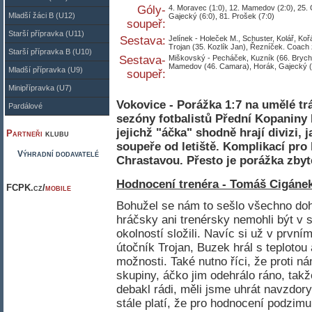
Góly-
4. Moravec (1:0), 12. Mamedov (2:0), 25. 
Mladší žáci B (U12)
Gajecký (6:0), 81. Prošek (7:0)
soupeř:
Starší přípravka (U11)
Sestava:
Jelínek - Holeček M., Schuster, Kolář, Koř
Trojan (35. Kozlík Jan), Řezníček. Coach z
Starší přípravka B (U10)
Sestava-
Miškovský - Pecháček, Kuzník (66. Brych
Mamedov (46. Camara), Horák, Gajecký (74
Mladší přípravka (U9)
soupeř:
Minipřípravka (U7)
Vokovice - Porážka 1:7 na umělé tr
Pardálové
sezóny fotbalistů Přední Kopaniny 
jejichž "áčka" shodně hrají divizi,
Partneři
klubu
soupeře od letiště. Komplikací pro
Výhradní dodavatelé
Chrastavou. Přesto je porážka zby
Hodnocení trenéra - Tomáš Cigáne
FCPK.cz/
mobile
Bohužel se nám to sešlo všechno doh
hráčsky ani trenérsky nemohli být v
okolností složili. Navíc si už v první
útočník Trojan, Buzek hrál s teplotou
možnosti. Také nutno říci, že proti ná
skupiny, áčko jim odehrálo ráno, takž
debakl rádi, měli jsme uhrát navzdor
stále platí, že pro hodnocení podzimu 