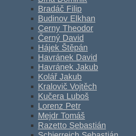
Bradáč Filip
Budinov Elkhan
Cerny Theodor
Černý David
Hájek Štěpán
Havránek David
Havránek Jakub
Kolář Jakub
Kralovič Vojtěch
Kučera Luboš
Lorenz Petr
Mejdr Tomáš
Razetto Sebastián
Schierreich Sebastián