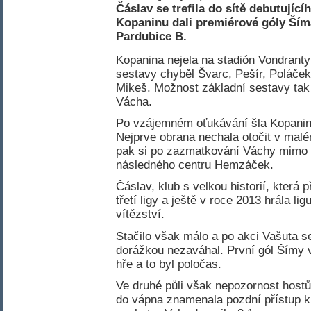
Čáslav se trefila do sítě debutující
Kopaninu dali premiérové góly Šíma
Pardubice B.
Kopanina nejela na stadión Vondranty 
sestavy chyběl Švarc, Pešír, Poláček
Mikeš. Možnost základní sestavy tak
Vácha.
Po vzájemném oťukávání šla Kopanina
Nejprve obrana nechala otočit v malé
pak si po zazmatkování Váchy mimo vá
následného centru Hemzáček.
Čáslav, klub s velkou historií, která
třetí ligy a ještě v roce 2013 hrála li
vítězství.
Stačilo však málo a po akci Vašuta s
dorážkou nezaváhal. První gól Šímy 
hře a to byl poločas.
Ve druhé půli však nepozornost hostů
do vápna znamenala pozdní přístup k 