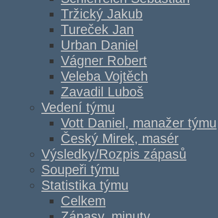
Tržický Jakub
Tureček Jan
Urban Daniel
Vágner Robert
Veleba Vojtěch
Zavadil Luboš
Vedení týmu
Vott Daniel, manažer týmu
Český Mirek, masér
Výsledky/Rozpis zápasů
Soupeři týmu
Statistika týmu
Celkem
Zápasy, minuty