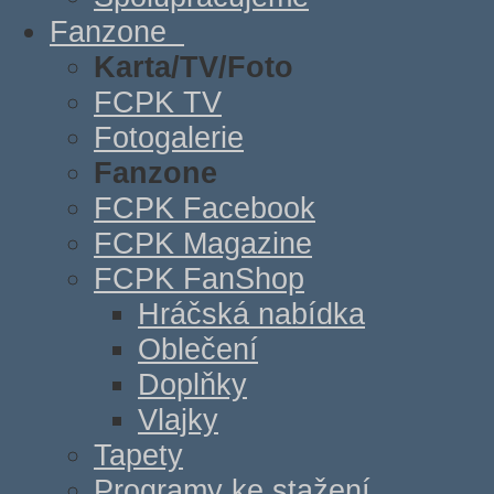
Fanzone
Karta/TV/Foto
FCPK TV
Fotogalerie
Fanzone
FCPK Facebook
FCPK Magazine
FCPK FanShop
Hráčská nabídka
Oblečení
Doplňky
Vlajky
Tapety
Programy ke stažení