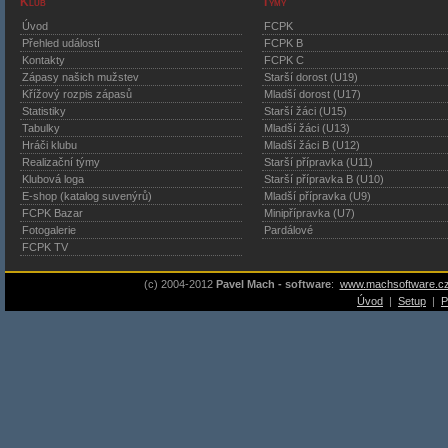
Klub
Týmy
Úvod
FCPK
Přehled událostí
FCPK B
Kontakty
FCPK C
Zápasy našich mužstev
Starší dorost (U19)
Křížový rozpis zápasů
Mladší dorost (U17)
Statistiky
Starší žáci (U15)
Tabulky
Mladší žáci (U13)
Hráči klubu
Mladší žáci B (U12)
Realizační týmy
Starší přípravka (U11)
Klubová loga
Starší přípravka B (U10)
E-shop (katalog suvenýrů)
Mladší přípravka (U9)
FCPK Bazar
Minipřípravka (U7)
Fotogalerie
Pardálové
FCPK TV
(c) 2004-2012
Pavel Mach - software
:
www.machsoftware.c
Úvod
|
Setup
|
P