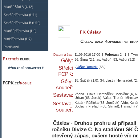
Mladší žáci B (U12)
Starší přípravka (U11)
Starší přípravka B (U10)
Mladší přípravka (U9)
FK Čáslav
Minipřípravka (U7)
Čáslav dala Kopanině pět brane
Pardálové
Datum a čas:
11.09.2016 17:00 |
Poločas:
2 : 1 | Tým
Partneři
klubu
Góly:
36. Šíma (2:1, as. Vašut), 53. Vašut (3:2)
Střelci
Vašut Dominik
(53.),
Výhradní dodavatelé
FCPK:
Góly-
18. Špičák (1:0), 34. vlastní Hemzáček (2:0
FCPK.cz/
mobile
soupeř:
Sestava:
Vácha - Flaks, Hemzáček, Melničuk (K, 63
Urban (63. Jurek), Vašut. Trenér: Miroslav
Sestava-
Kubát - Růžička (83. Jeníček), Vebr, Kuná
Bodlách, Frejlach (65. Strnad), Hannich (79
soupeř:
Čáslav - Druhou prohru si připsali
ročníku Divize C. Na stadiónu SK Č
otevřený zápas, ovšem hosté víc ne