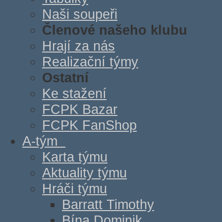
Naši soupeři
Členové našeho klubu
Hrají za nás
Realizační týmy
Ostatní
Ke stažení
FCPK Bazar
FCPK FanShop
A-tým
Karta týmu
Aktuality týmu
Hráči týmu
Barratt Timothy
Bína Dominik