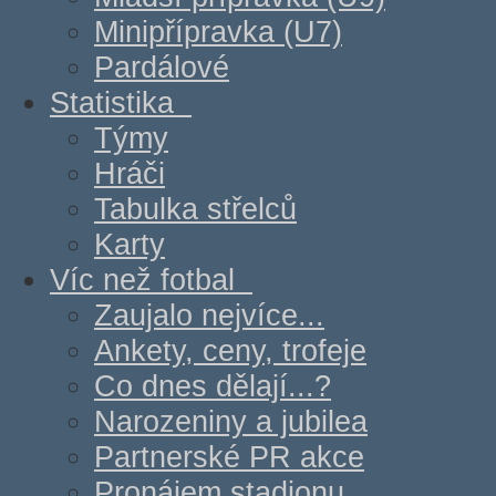
Minipřípravka (U7)
Pardálové
Statistika
Týmy
Hráči
Tabulka střelců
Karty
Víc než fotbal
Zaujalo nejvíce...
Ankety, ceny, trofeje
Co dnes dělají...?
Narozeniny a jubilea
Partnerské PR akce
Pronájem stadionu