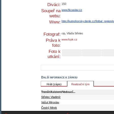
Diváci:
150
Soupeř na
www.fkcaslav.cz
webu:
Www:
http://kutnohorsky.denik.cz/fotbal_region
Fotograf:
cip, Vláďa Střelec
Práva k
www.fcpk.cz
foto:
Foto k
utkání:
Další informace k zápasu
Hráli (zápis)
Realizační tým
Trenér/Asistent/Vedoucí...
Střelec Vladimír
Vašut Miroslav
Český Mirek