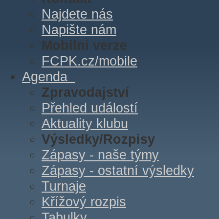
Najdete nás
Napište nám
Mobilní verze
FCPK.cz/mobile
Agenda
Zpravodajství
Přehled událostí
Aktuality klubu
Výsledky/Rozpisy
Zápasy - naše týmy
Zápasy - ostatní výsledky
Turnaje
Křížový rozpis
Tabulky