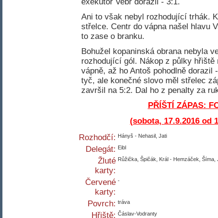
exekutor Vebr dorazil - 3:1.
Ani to však nebyl rozhodující trhák.
střelce. Centr do vápna našel hlavu 
to zase o branku.
Bohužel kopaninská obrana nebyla ve 
rozhodující gól. Nákop z půlky hřiště
vápně, až ho Antoš pohodlně dorazil - 4
tyč, ale konečné slovo měl střelec 
završil na 5:2. Dal ho z penalty za ru
PŘÍŠTÍ ZÁPAS: F
(sobota, 17.9.2016 od 
Rozhodčí:
Hányš - Nehasil, Jati
Delegát:
Eibl
Žluté
Růžička, Špičák, Král - Hemzáček, Šíma,
karty:
Červené
-
karty:
Povrch:
tráva
Hřiště:
Čáslav-Vodranty