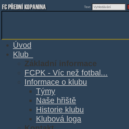
Text:
Úvod
Klub
Základní informace
FCPK - Víc než fotbal...
Informace o klubu
Týmy
Naše hřiště
Historie klubu
Klubová loga
Kontakt