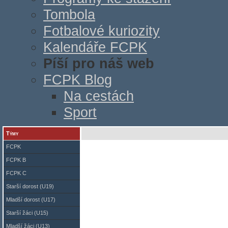
Tombola
Fotbalové kuriozity
Kalendáře FCPK
Píší pro náš web
FCPK Blog
Na cestách
Sport
Týmy
FCPK
FCPK B
FCPK C
Starší dorost (U19)
Mladší dorost (U17)
Starší žáci (U15)
Mladší žáci (U13)