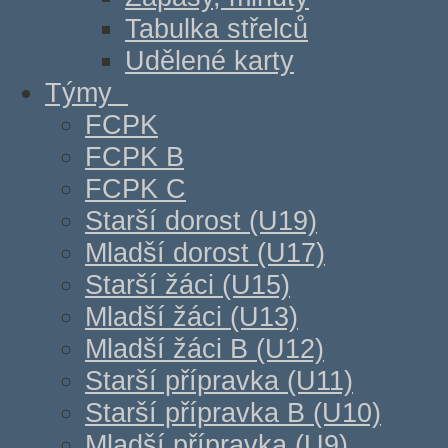
Tabulka střelců
Udělené karty
Týmy
FCPK
FCPK B
FCPK C
Starší dorost (U19)
Mladší dorost (U17)
Starší žáci (U15)
Mladší žáci (U13)
Mladší žáci B (U12)
Starší přípravka (U11)
Starší přípravka B (U10)
Mladší přípravka (U9)