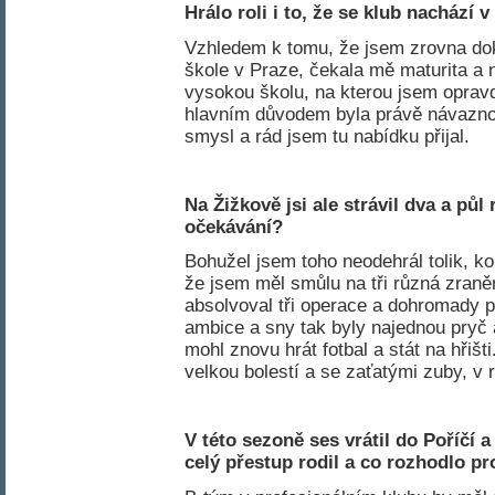
Hrálo roli i to, že se klub nachází 
Vzhledem k tomu, že jsem zrovna dok
škole v Praze, čekala mě maturita a 
vysokou školu, na kterou jsem opravdu
hlavním důvodem byla právě návazno
smysl a rád jsem tu nabídku přijal.
Na Žižkově jsi ale strávil dva a půl
očekávání?
Bohužel jsem toho neodehrál tolik, ko
že jsem měl smůlu na tři různá zran
absolvoval tři operace a dohromady p
ambice a sny tak byly najednou pryč a
mohl znovu hrát fotbal a stát na hřišt
velkou bolestí a se zaťatými zuby, v 
V této sezoně ses vrátil do Poříčí 
celý přestup rodil a co rozhodlo p