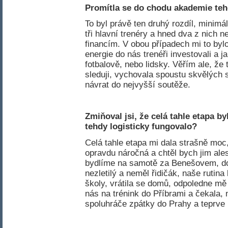
Promítla se do chodu akademie tehd
To byl právě ten druhý rozdíl, minimá
tři hlavní trenéry a hned dva z nich n
financím. V obou případech mi to bylo
energie do nás trenéři investovali a j
fotbalově, nebo lidsky. Věřím ale, že 
sleduji, vychovala spoustu skvělých s
návrat do nejvyšší soutěže.
Zmiňoval jsi, že celá tahle etapa by
tehdy logisticky fungovalo?
Celá tahle etapa mi dala strašně moc
opravdu náročná a chtěl bych jim ale
bydlíme na samotě za Benešovem, do 
nezletilý a neměl řidičák, naše rutin
školy, vrátila se domů, odpoledne mě
nás na trénink do Příbrami a čekala,
spoluhráče zpátky do Prahy a teprve