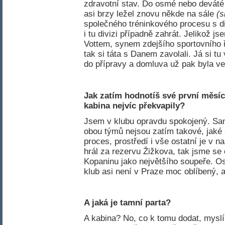
zdravotní stav. Do osmé nebo deváté l
asi brzy ležel znovu někde na sále
(s
společného tréninkového procesu s di
i tu divizi případně zahrát. Jelikož 
Vottem, synem zdejšího sportovního ř
tak si táta s Danem zavolali. Já si tu
do přípravy a domluva už pak byla ve
Jak zatím hodnotíš své první měsí
kabina nejvíc překvapily
?
Jsem v klubu opravdu spokojený. Sa
obou týmů nejsou zatím takové, jaké s
proces, prostředí i vše ostatní je v
hrál za rezervu Žižkova, tak jsme se 
Kopaninu jako největšího soupeře. Os
klub asi není v Praze moc oblíbený, al
A jaká je tamní parta?
A kabina? No, co k tomu dodat, myslí