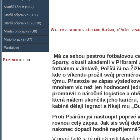
Mladší žáci B (U12)
Starší přípravka (U11)
Starší přípravka B (U10)
Walter o debutu v základu A-týmu, těžkých zraně
Mladší přípravka (U9)
Minipřípravka (U7)
Pardálové
Má za sebou pestrou fotbalovou ce
Partner
klubu
Sparty, okusil akademii v Příbrami
fotbalem v Jihlavě, Poříčí či na Ži
kde o víkendu prožil svůj premiérov
týmu. Přestože se zápas výsledkově
mnohem víc než jen hodnocení jed
promluvil o náročné logistice a obě
která málem ukončila jeho kariéru, 
kabině dělají legraci a říkají mu „Bu
Proti Psárům jsi nastoupil poprvé v
rovnou celý zápas
. Jak sis svůj de
nakonec dopadl hodně nepříjemně
V první řadě si té příležitosti hlav