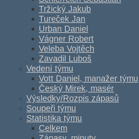
Tržický Jakub
Tureček Jan
Urban Daniel
Vágner Robert
Veleba Vojtěch
Zavadil Luboš
Vedení týmu
Vott Daniel, manažer týmu
Český Mirek, masér
Výsledky/Rozpis zápasů
Soupeři týmu
Statistika týmu
Celkem
Zápasy, minuty