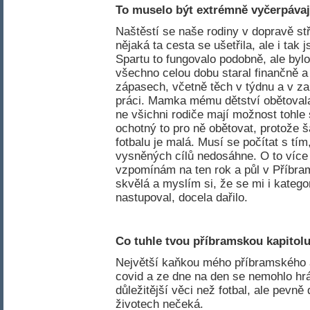
To muselo být extrémně vyčerpávají
Naštěstí se naše rodiny v dopravě stř
nějaká ta cesta se ušetřila, ale i tak 
Spartu to fungovalo podobně, ale byl
všechno celou dobu staral finančně a
zápasech, včetně těch v týdnu a v za
práci. Mamka mému dětství obětovala
ne všichni rodiče mají možnost tohle
ochotný to pro ně obětovat, protože 
fotbalu je malá. Musí se počítat s tí
vysněných cílů nedosáhne. O to více 
vzpomínám na ten rok a půl v Příbrami
skvělá a myslím si, že se mi i kateg
nastupoval, docela dařilo.
Co tuhle tvou příbramskou kapitol
Největší kaňkou mého příbramského a
covid a ze dne na den se nemohlo hr
důležitější věci než fotbal, ale pevn
životech nečeká.