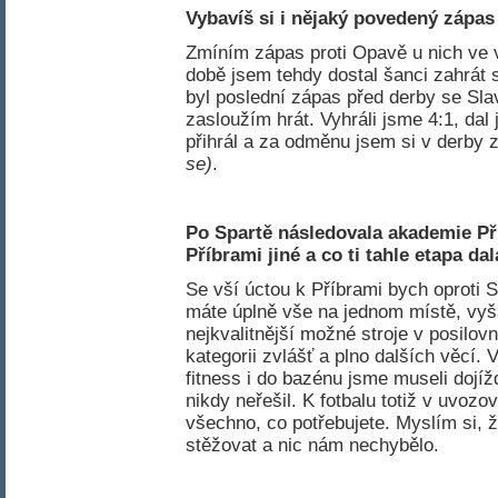
Vybavíš si i nějaký povedený zápas
Zmíním zápas proti Opavě u nich ve 
době jsem tehdy dostal šanci zahrát s
byl poslední zápas před derby se Slav
zasloužím hrát. Vyhráli jsme 4:1, dal 
přihrál a za odměnu jsem si v derby 
se)
.
Po Spartě následovala akademie Př
Příbrami jiné a co ti tahle etapa da
Se vší úctou k Příbrami bych oproti 
máte úplně vše na jednom místě, vyšš
nejkvalitnější možné stroje v posilo
kategorii zvlášť a plno dalších věcí. 
fitness i do bazénu jsme museli dojíž
nikdy neřešil. K fotbalu totiž v uvoz
všechno, co potřebujete. Myslím si, ž
stěžovat a nic nám nechybělo.