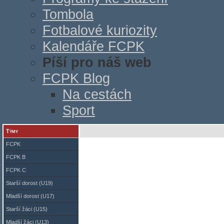
Tombola
Fotbalové kuriozity
Kalendáře FCPK
Píší pro náš web
FCPK Blog
Na cestách
Sport
Týmy
Připojt
FCPK
FCPK B
FCPK C
Starší dorost (U19)
Mladší dorost (U17)
Starší žáci (U15)
Mladší žáci (U13)