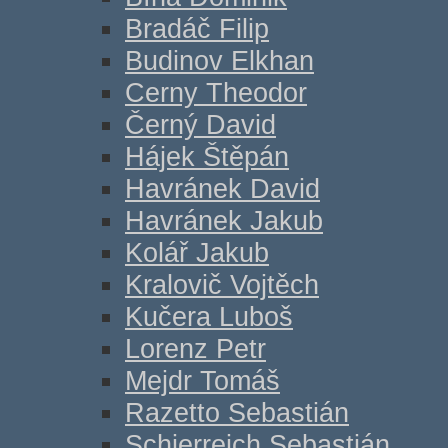
Bradáč Filip
Budinov Elkhan
Cerny Theodor
Černý David
Hájek Štěpán
Havránek David
Havránek Jakub
Kolář Jakub
Kralovič Vojtěch
Kučera Luboš
Lorenz Petr
Mejdr Tomáš
Razetto Sebastián
Schierreich Sebastián