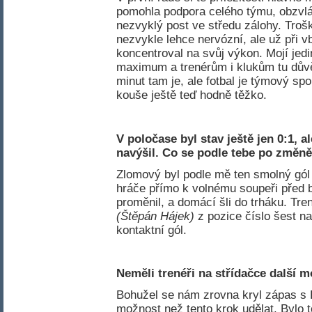
pomohla podpora celého týmu, obzvláš
nezvyklý post ve středu zálohy. Trošk
nezvykle lehce nervózní, ale už při v
koncentroval na svůj výkon. Mojí jed
maximum a trenérům i klukům tu důvěr
minut tam je, ale fotbal je týmový sp
kouše ještě teď hodně těžko.
V poločase byl stav ještě jen 0:1, 
navýšil
. Co se podle tebe po změně
Zlomový byl podle mě ten smolný gól 
hráče přímo k volnému soupeři před b
proměnil, a domácí šli do trháku. Tre
(Štěpán Hájek)
z pozice číslo šest na
kontaktní gól.
Neměli trenéři na střídačce další m
Bohužel se nám zrovna kryl zápas s B
možnost než tento krok udělat. Bylo t