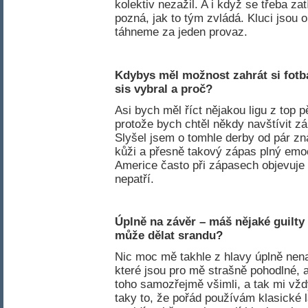
kolektiv nezažil. A i když se třeba za
pozná, jak to tým zvládá. Kluci jsou o
táhneme za jeden provaz.
Kdybys měl možnost zahrát si fotba
sis vybral a proč
?
Asi bych měl říct nějakou ligu z top p
protože bych chtěl někdy navštívit zá
Slyšel jsem o tomhle derby od pár z
kůži a přesně takový zápas plný emoc
Americe často při zápasech objevuje i
nepatří.
Úplně na závěr – máš nějaké guilty 
může dělat srandu
?
Nic moc mě takhle z hlavy úplně nen
které jsou pro mě strašně pohodlné, a
toho samozřejmě všimli, a tak mi vžd
taky to, že pořád používám klasické