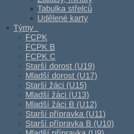
Tabulka střelců
Udělené karty
Týmy
FCPK
FCPK B
FCPK C
Starší dorost (U19)
Mladší dorost (U17)
Starší žáci (U15)
Mladší žáci (U13)
Mladší žáci B (U12)
Starší přípravka (U11)
Starší přípravka B (U10)
Mladší přípravka (U9)