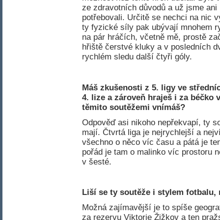
ze zdravotních důvodů a už jsme ani 
potřebovali. Určitě se nechci na nic v
ty fyzické síly pak ubývají mnohem ry
na pár hráčích, včetně mě, prostě za
hřiště čerstvé kluky a v posledních d
rychlém sledu další čtyři góly.
Máš zkušenosti z 5. ligy ve středn
4. lize a zároveň hraješ i za béčko 
těmito soutěžemi vnímáš?
Odpověď asi nikoho nepřekvapí, ty so
mají. Čtvrtá liga je nejrychlejší a ne
všechno o něco víc času a pátá je te
pořád je tam o malinko víc prostoru 
v šesté.
Liší se ty soutěže i stylem fotbalu,
Možná zajímavější je to spíše geograf
za rezervu Viktorie Žižkov a ten pra