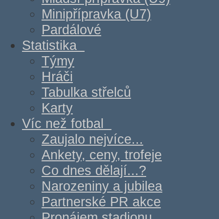
Minipřípravka (U7)
Pardálové
Statistika
Týmy
Hráči
Tabulka střelců
Karty
Víc než fotbal
Zaujalo nejvíce...
Ankety, ceny, trofeje
Co dnes dělají...?
Narozeniny a jubilea
Partnerské PR akce
Pronájem stadionu