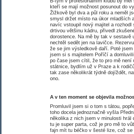
B-tým v profesionálním klubu by měl 
kteří se mají možnost posunout do vy
Žižkově byl dva a půl roku a neměl 
smysl držet místo na úkor mladších a
navíc vstoupil nový majitel a rozhodl
drtivou většinu kádru, přivedl zkušené
dorostence. Na mě by tak v sestavě 
nechtěl sedět jen na lavičce. Rezervu
že se jim výsledkově daří. Poté jsem
jsem si s majitelem Poříčí a domluvil
po čase jsem cítil, že to pro mě není
státnice, bydlím už v Praze a k rodi
tak zase několikrát týdně dojíždět, n
ono.
A v ten moment se objevila možnos
Promluvil jsem si o tom s tátou, pop
toho docela jednoznačně vyšla Přední
několika z nich jsem v minulosti hrá
tu je super parta, což je pro mě to vůb
fajn mít tu béčko v šesté lize, což se