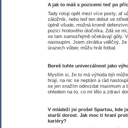
A jak to máš s pozicemi teď po př
Tady rotuji opět mezi více posty, ať už
záložník, nebo teď ten debut ve střed
úplně všude, možná kromě defenzivníh
pozici hrotového útočníka. Zdá se m
se tam samozřejmě očekávají góly. V 
nastoupím. Jsem zkrátka vděčný, že
úrazech vůbec můžu hrát fotbal.
Bereš tuhle univerzálnost jako vý
Myslím si, že to má výhoda být můž
hraji, na nic se neptám a rád nastou
se jen snažím odevzdat maximum a bý
ohledem na to, co mi tělo a zdraví dov
V mládeži jsi prošel Spartou, kde j
starší dorost
. Jak moc ti hraní pro
kariéry?