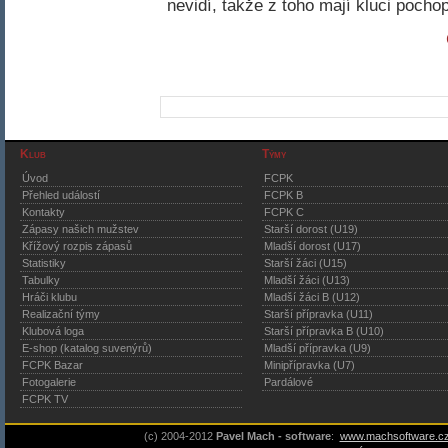
nevidí, takže z toho mají kluci pocho
Klub
Týmy
Úvod
FCPK
Přehled událostí
FCPK B
Kontakty
FCPK C
Zápasy našich mužstev
Starší dorost (U19)
Křížový rozpis zápasů
Mladší dorost (U17)
Statistiky
Starší žáci (U15)
Tabulky
Mladší žáci (U13)
Hráči klubu
Mladší žáci B (U12)
Realizační týmy
Starší přípravka (U11)
Klubová loga
Starší přípravka B (U10)
E-shop (katalog suvenýrů)
Mladší přípravka (U9)
FCPK Bazar
Minipřípravka (U7)
Fotogalerie
Pardálové
FCPK TV
(c) 2004-2012
Pavel Mach - software
:
www.machsoftware.c