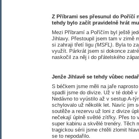
Z Příbrami ses přesunul do Poříčí
tehdy bylo začít pravidelně hrát m
Mezi Příbramí a Poříčím byl ještě je
Jihlavy. Přestoupil jsem tam v zimě 
si zahraji třetí ligu
(MSFL)
. Byla to z
využít. Párkrát jsem si dokonce zat
naskočil za něj i do přátelského zápa
Jenže Jihlavě se tehdy vůbec nedař
S béčkem jsme měli na jaře naprosto 
spadli jsme do divize. Už v té době v
Nedávno to vyústilo až v sestup A-t
schylovalo už několik let. Navíc jim 
soutěže a rezervu už loni z divize úpl
nečekají úplně světlé zítřky. Přes to
super kabinu a skvělé trenéry. Těch m
tragickou sérii jsme chtěli zlomit hlavn
se to nepodařilo.