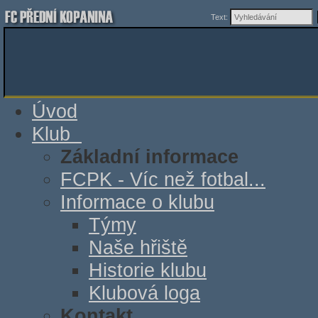
Text:
Úvod
Klub
Základní informace
FCPK - Víc než fotbal...
Informace o klubu
Týmy
Naše hřiště
Historie klubu
Klubová loga
Kontakt