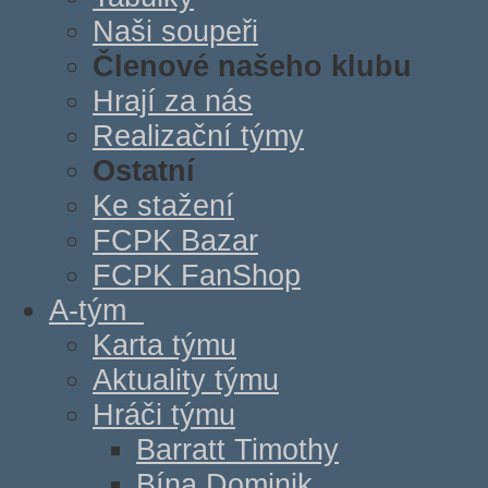
Naši soupeři
Členové našeho klubu
Hrají za nás
Realizační týmy
Ostatní
Ke stažení
FCPK Bazar
FCPK FanShop
A-tým
Karta týmu
Aktuality týmu
Hráči týmu
Barratt Timothy
Bína Dominik