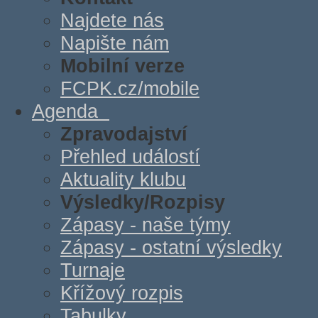
Najdete nás
Napište nám
Mobilní verze
FCPK.cz/mobile
Agenda
Zpravodajství
Přehled událostí
Aktuality klubu
Výsledky/Rozpisy
Zápasy - naše týmy
Zápasy - ostatní výsledky
Turnaje
Křížový rozpis
Tabulky