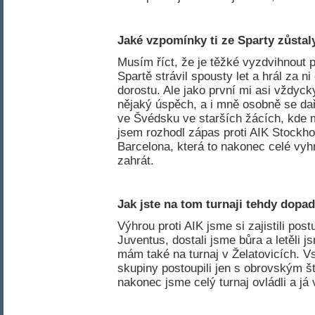
Jaké vzpomínky ti ze Sparty zůstaly
Musím říct, že je těžké vyzdvihnout
Spartě strávil spousty let a hrál za n
dorostu. Ale jako první mi asi vždyck
nějaký úspěch, a i mně osobně se dař
ve Švédsku ve starších žácích, kde mi
jsem rozhodl zápas proti AIK Stockh
Barcelona, která to nakonec celé vyhrá
zahrát.
Jak jste na tom turnaji tehdy dopad
Výhrou proti AIK jsme si zajistili pos
Juventus, dostali jsme bůra a letěli
mám také na turnaj v Želatovicích. Vs
skupiny postoupili jen s obrovským š
nakonec jsme celý turnaj ovládli a já 