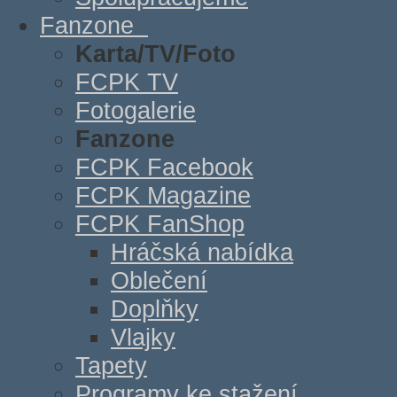
Fanzone
Karta/TV/Foto
FCPK TV
Fotogalerie
Fanzone
FCPK Facebook
FCPK Magazine
FCPK FanShop
Hráčská nabídka
Oblečení
Doplňky
Vlajky
Tapety
Programy ke stažení