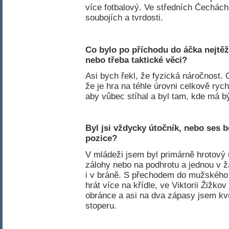
více fotbalový. Ve středních Čechách 
soubojích a tvrdosti.
Co bylo po příchodu do áčka nejtěž
nebo třeba taktické věci
?
Asi bych řekl, že fyzická náročnost.
že je hra na téhle úrovni celkově rych
aby vůbec stíhal a byl tam, kde má bý
Byl jsi vždycky útočník, nebo ses 
pozice
?
V mládeži jsem byl primárně hrotový 
zálohy nebo na podhrotu a jednou v 
i v bráně. S přechodem do mužského 
hrát více na křídle, ve Viktorii Žižko
obránce a asi na dva zápasy jsem kvů
stoperu.