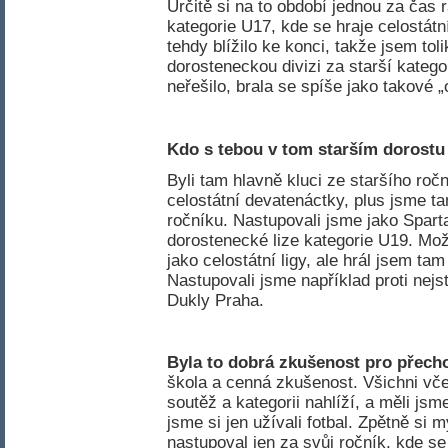
Určitě si na to období jednou za čas
kategorie U17, kde se hraje celostátn
tehdy blížilo ke konci, takže jsem to
dorosteneckou divizi za starší kategor
neřešilo, brala se spíše jako takové 
Kdo s tebou v tom starším dorostu
Byli tam hlavně kluci ze staršího ročn
celostátní devatenáctky, plus jsme ta
ročníku. Nastupovali jsme jako Spart
dorostenecké lize kategorie U19. Mož
jako celostátní ligy, ale hrál jsem ta
Nastupovali jsme například proti nejs
Dukly Praha.
Byla to dobrá zkušenost pro přech
škola a cenná zkušenost. Všichni včet
soutěž a kategorii nahlíží, a měli js
jsme si jen užívali fotbal. Zpětně si 
nastupoval jen za svůj ročník, kde s