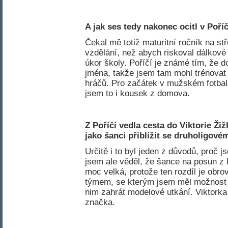
A jak ses tedy nakonec ocitl v Poří
Čekal mě totiž maturitní ročník na stř
vzdělání, než abych riskoval dálkové
úkor školy. Poříčí je známé tím, že 
jména, takže jsem tam mohl trénovat 
hráčů. Pro začátek v mužském fotbale
jsem to i kousek z domova.
Z Poříčí vedla cesta do Viktorie Žiž
jako šanci přiblížit se druholigov
Určitě i to byl jeden z důvodů, proč 
jsem ale věděl, že šance na posun z 
moc velká, protože ten rozdíl je obrovs
týmem, se kterým jsem měl možnost s
nim zahrát modelové utkání. Viktorka 
značka.