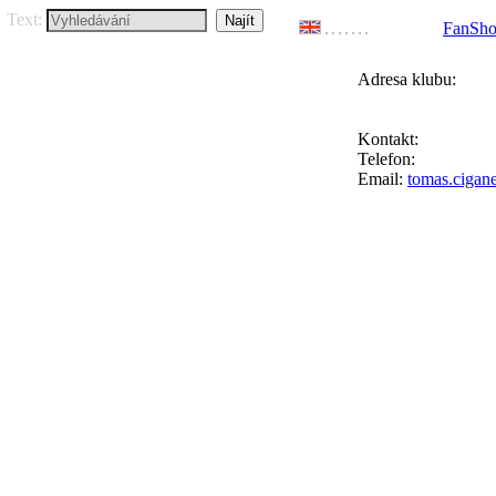
Text:
FanSh
Adresa klubu:
FC Přední Kopan
Ke Goniu 123, 164
Kontakt:
Tomáš Ci
Telefon:
+420 777 
Email:
tomas.cigan