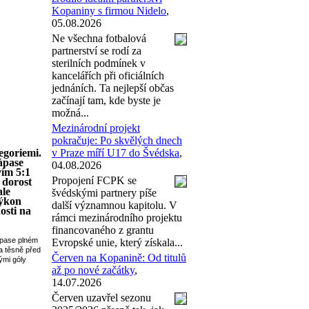
Kopaniny s firmou Nidelo
,
05.08.2026
Ne všechna fotbalová
partnerství se rodí za
sterilních podmínek v
kancelářích při oficiálních
jednáních. Ta nejlepší občas
začínají tam, kde byste je
možná...
Mezinárodní projekt
pokračuje: Po skvělých dnech
egoriemi.
v Praze míří U17 do Švédska
,
ápase
04.08.2026
vím 5:1
Propojení FCPK se
 dorost
ale
švédskými partnery píše
výkon
další významnou kapitolu. V
osti na
rámci mezinárodního projektu
financovaného z grantu
ápase plném
Evropské unie, který získala...
a těsně před
Červen na Kopanině: Od titulů
ými góly
až po nové začátky
,
14.07.2026
Červen uzavřel sezonu