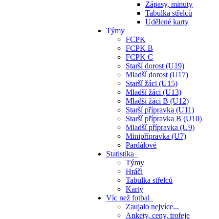
Zápasy, minuty
Tabulka střelců
Udělené karty
Týmy
FCPK
FCPK B
FCPK C
Starší dorost (U19)
Mladší dorost (U17)
Starší žáci (U15)
Mladší žáci (U13)
Mladší žáci B (U12)
Starší přípravka (U11)
Starší přípravka B (U10)
Mladší přípravka (U9)
Minipřípravka (U7)
Pardálové
Statistika
Týmy
Hráči
Tabulka střelců
Karty
Víc než fotbal
Zaujalo nejvíce...
Ankety, ceny, trofeje