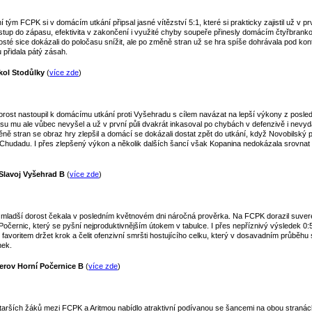
 tým FCPK si v domácím utkání připsal jasné vítězství 5:1, které si prakticky zajistil už v p
stup do zápasu, efektivita v zakončení i využité chyby soupeře přinesly domácím čtyřbran
osté sice dokázali do poločasu snížit, ale po změně stran už se hra spíše dohrávala pod ko
u přidala pátý zásah.
kol Stodůlky
(
více zde
)
orost nastoupil k domácímu utkání proti Vyšehradu s cílem navázat na lepší výkony z posle
u mu ale vůbec nevyšel a už v první půli dvakrát inkasoval po chybách v defenzivě i nevy
ě stran se obraz hry zlepšil a domácí se dokázali dostat zpět do utkání, když Novobilský 
a Chudadu. I přes zlepšený výkon a několik dalších šancí však Kopanina nedokázala srovnat 
Slavoj Vyšehrad B
(
více zde
)
mladší dorost čekala v posledním květnovém dni náročná prověrka. Na FCPK dorazil suveré
očernic, který se pyšní nejproduktivnějším útokem v tabulce. I přes nepříznivý výsledek 0:
 s favoritem držet krok a čelit ofenzivní smršti hostujícího celku, který v dosavadním průběh
nek.
erov Horní Počernice B
(
více zde
)
tarších žáků mezi FCPK a Aritmou nabídlo atraktivní podívanou se šancemi na obou stranách