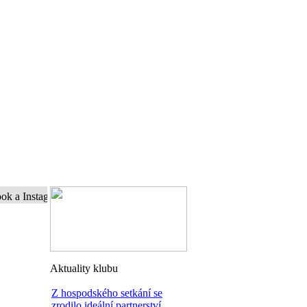
stagram a buďte s námi online...
Aktuality klubu
Z hospodského setkání se
zrodilo ideální partnerství