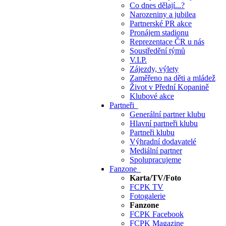
Co dnes dělají...?
Narozeniny a jubilea
Partnerské PR akce
Pronájem stadionu
Reprezentace ČR u nás
Soustředění týmů
V.I.P.
Zájezdy, výlety
Zaměřeno na děti a mládež
Život v Přední Kopanině
Klubové akce
Partneři
Generální partner klubu
Hlavní partneři klubu
Partneři klubu
Výhradní dodavatelé
Mediální partner
Spolupracujeme
Fanzone
Karta/TV/Foto
FCPK TV
Fotogalerie
Fanzone
FCPK Facebook
FCPK Magazine