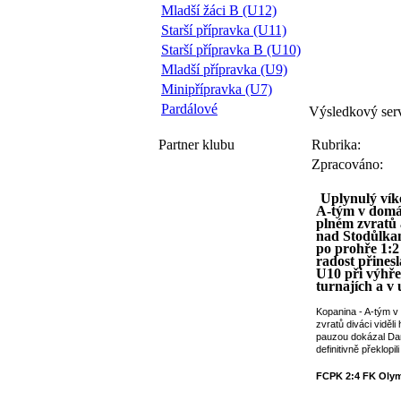
Mladší žáci B (U12)
Starší přípravka (U11)
Starší přípravka B (U10)
Mladší přípravka (U9)
Minipřípravka (U7)
Pardálové
Výsledkový serv
Partner
klubu
Rubrika:
Zpracováno:
Uplynulý vík
A-tým v domác
plném zvratů a
nad Stodůlkami
po prohře 1:2 
radost přines
U10 při výhře
turnajích a v 
Kopanina - A-tým v
zvratů diváci viděl
pauzou dokázal Dani
definitivně překlop
FCPK 2:4 FK Oly