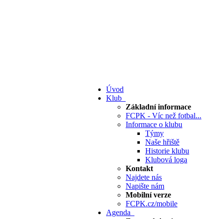
Úvod
Klub
Základní informace
FCPK - Víc než fotbal...
Informace o klubu
Týmy
Naše hřiště
Historie klubu
Klubová loga
Kontakt
Najdete nás
Napište nám
Mobilní verze
FCPK.cz/mobile
Agenda