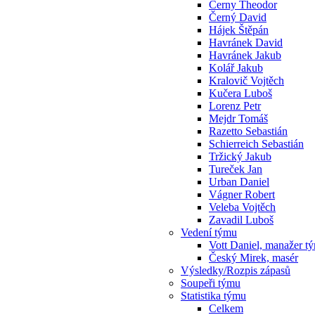
Cerny Theodor
Černý David
Hájek Štěpán
Havránek David
Havránek Jakub
Kolář Jakub
Kralovič Vojtěch
Kučera Luboš
Lorenz Petr
Mejdr Tomáš
Razetto Sebastián
Schierreich Sebastián
Tržický Jakub
Tureček Jan
Urban Daniel
Vágner Robert
Veleba Vojtěch
Zavadil Luboš
Vedení týmu
Vott Daniel, manažer t
Český Mirek, masér
Výsledky/Rozpis zápasů
Soupeři týmu
Statistika týmu
Celkem