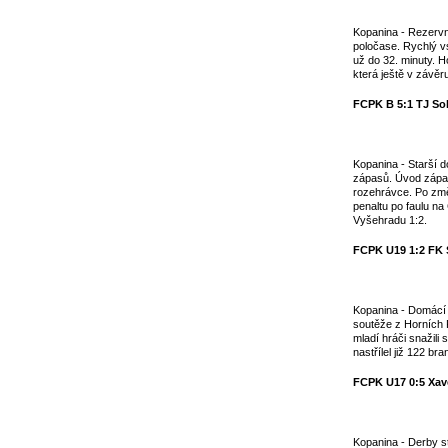
Kopanina - Rezervní
poločase. Rychlý v
už do 32. minuty. H
která ještě v závěr
FCPK B 5:1 TJ So
Kopanina - Starší d
zápasů. Úvod zápas
rozehrávce. Po změn
penaltu po faulu n
Vyšehradu 1:2.
FCPK U19 1:2 FK 
Kopanina - Domácí 
soutěže z Horních P
mladí hráči snažili
nastřílel již 122 bra
FCPK U17 0:5 Xav
Kopanina - Derby s