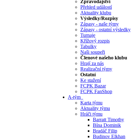
Zpravodajství
Přehled událostí
Aktuality klubu
Výsledky/Rozpisy
Zápasy - naše týmy
Zápasy - ostatní výsledky
Turnaje
Křížový rozpis
Tabulky
Naši soupeři
Členové našeho klubu
Hrají za nás
Realizační týmy
Ostatní
Ke stažení
FCPK Bazar
FCPK FanShop
A-tým
Karta týmu
Aktuality týmu
Hráči týmu
Barratt Timothy
Bína Dominik
Bradáč Filip
Budinov Elkhan