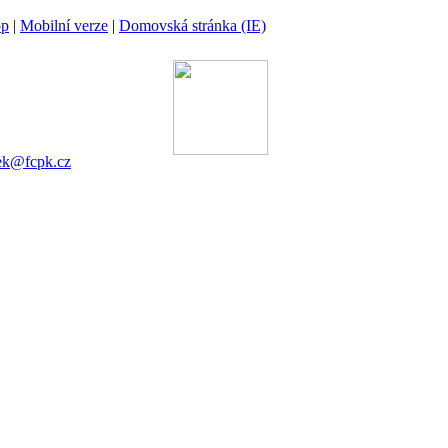
op
|
Mobilní verze
|
Domovská stránka (IE)
ina
 00 Praha 6
gánek
753 545
ek@fcpk.cz