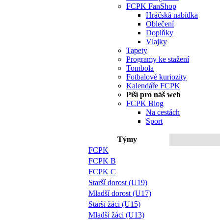
FCPK FanShop
Hráčská nabídka
Oblečení
Doplňky
Vlajky
Tapety
Programy ke stažení
Tombola
Fotbalové kuriozity
Kalendáře FCPK
Píší pro náš web
FCPK Blog
Na cestách
Sport
Týmy
FCPK
FCPK B
FCPK C
Starší dorost (U19)
Mladší dorost (U17)
Starší žáci (U15)
Mladší žáci (U13)