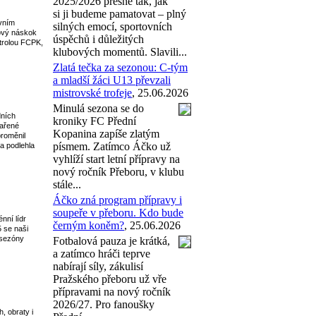
2025/2026 přesně tak, jak
si ji budeme pamatovat – plný
rvním
silných emocí, sportovních
kový náskok
úspěchů i důležitých
ntrolou FCPK,
klubových momentů. Slavili...
Zlatá tečka za sezonou: C-tým
a mladší žáci U13 převzali
mistrovské trofeje
, 25.06.2026
Minulá sezona se do
dních
kroniky FC Přední
dařené
Kopanina zapíše zlatým
proměnil
písmem. Zatímco Áčko už
a podlehla
vyhlíží start letní přípravy na
nový ročník Přeboru, v klubu
stále...
Áčko zná program přípravy i
soupeře v přeboru. Kdo bude
nní lídr
černým koněm?
, 25.06.2026
5 se naši
u sezóny
Fotbalová pauza je krátká,
a zatímco hráči teprve
nabírají síly, zákulisí
Pražského přeboru už vře
přípravami na nový ročník
2026/27. Pro fanoušky
, obraty i