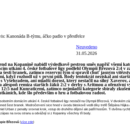
is: Kanonáda B-týmu, áčko padlo v přestřelce
Neuvedeno
31.05.2026
end na Kopanině nabídl výsledkově pestrou směs napříč všemi kat
ím utkání 4. české fotbalové ligy podlehl Olympii Březová 2:4 v z
 šesti branek, zatímco rezervní tým si spravil chuť jasným vítězst
, když rozhodl už v první půli. Body tentokrát nezískal ani starší
s Vyšehradem, ani mladší dorost, který nestačil na silný Xaverov, 
la alespoň remíza starších žáků 2:2 v derby s Aritmou a ofenzivní 
 12:5 nad Kunraticemi, zatímco nejmladší kategorie sbíraly zkušen
utkáních, kde šlo především o hru a fotbalovou radost.
 sobotním domácím utkání 4. české fotbalové ligy nestačil na Olympii Březová. V divokém z
i hned šest branek. Modročervení sice hned v úvodu bleskově vedli díky trefě Štěpána Hájka 
el Urban z penalty srovnat krok, vstup do druhého dějství ale patřil hostům. Ti dvěma rychl
ili zápas na svou stranu a odvážejí si z Kopaniny všechny tři body.
mpie Březová
(
více zde
)