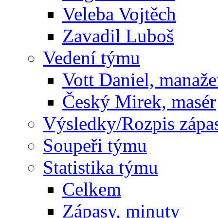
Veleba Vojtěch
Zavadil Luboš
Vedení týmu
Vott Daniel, manaže
Český Mirek, masér
Výsledky/Rozpis zápa
Soupeři týmu
Statistika týmu
Celkem
Zápasy, minuty