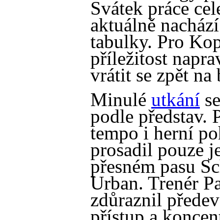
Svátek práce cel
aktuálně nacház
tabulky. Pro Kop
příležitost napr
vrátit se zpět n
Minulé
utkání
se
podle představ. 
tempo i herní po
prosadil pouze j
přesném pasu Sch
Urban. Trenér P
zdůraznil předev
přístup a koncen