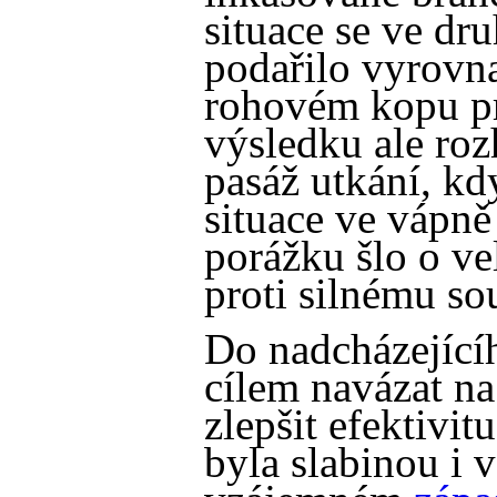
situace se ve dr
podařilo vyrovna
rohovém kopu pr
výsledku ale roz
pasáž utkání, kd
situace ve vápně 
porážku šlo o ve
proti silnému so
Do nadcházející
cílem navázat na
zlepšit efektivit
byla slabinou i 