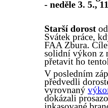
- neděle 3. 5., 1
Starší dorost
ode
Svátek práce, kd
FAA Zbura. Cíle
solidní výkon z 
přetavit ho tento
V posledním záp
předvedli dorost
vyrovnaný
výko
dokázali prosaz
inkasované branc