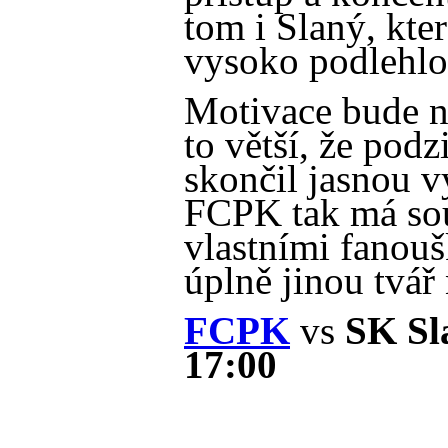
tom i Slaný, kte
vysoko podlehlo
Motivace bude n
to větší, že po
skončil jasnou v
FCPK tak má sou
vlastními fanouš
úplně jinou tvář
FCPK
vs
SK Sla
17:00