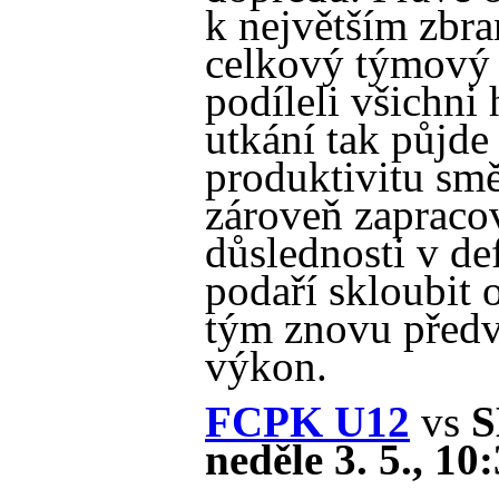
k největším zbra
celkový týmový p
podíleli všichni 
utkání tak půjde
produktivitu sm
zároveň zapracov
důslednosti v de
podaří skloubit 
tým znovu předvé
výkon.
FCPK U12
vs
S
neděle 3. 5., 10