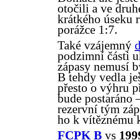
otočili a ve dru
krátkého úseku 
porážce 1:7.
Také vzájemný
d
podzimní části u
zápasy nemusí 
B tehdy vedla je
přesto o výhru p
bude postaráno –
rezervní tým záp
ho k vítěznému 
FCPK B
vs
199