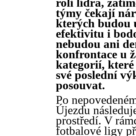
roli lídra, zatí
týmy čekají nár
kterých budou u
efektivitu i bo
nebudou ani de
konfrontace u 
kategorií, které
své poslední vý
posouvat.
Po nepovedeném 
Újezdu následuj
prostředí. V rámc
fotbalové ligy p