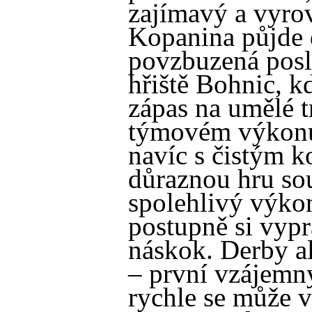
zajímavý a vyro
Kopanina půjde 
povzbuzená pos
hřiště Bohnic, k
zápas na umělé t
týmovém výkonu 
navíc s čistým 
důraznou hru sou
spolehlivý výko
postupně si vypr
náskok. Derby a
– první vzájem
rychle se může v