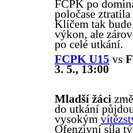
FCPK po domin
poločase ztratila
Klíčem tak bude
výkon, ale zárov
po celé utkání.
FCPK U15
vs
F
3. 5., 13:00
Mladší žáci
změř
do utkání půjdo
vysokým
vítězs
Ofenzivní síla t