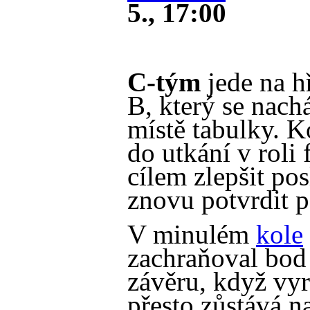
5., 17:00
C-tým
jede na hř
B, který se nach
místě tabulky. K
do utkání v roli 
cílem zlepšit po
znovu potvrdit p
V minulém
kole
zachraňoval bod
závěru, když vyr
přesto zůstává n