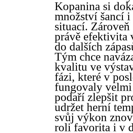
Kopanina si doká
množství šancí i
situací. Zároveň 
právě efektivita
do dalších zápa
Tým chce naváza
kvalitu ve výsta
fázi, které v po
fungovaly velmi
podaří zlepšit p
udržet herní te
svůj výkon znov
roli favorita i v