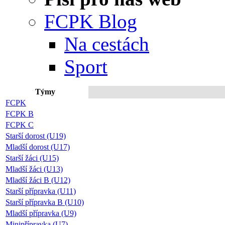
FCPK Blog
Na cestách
Sport
Týmy
Připoj
FCPK
FCPK B
FCPK C
Starší dorost (U19)
Mladší dorost (U17)
Starší žáci (U15)
Mladší žáci (U13)
Mladší žáci B (U12)
Starší přípravka (U11)
Starší přípravka B (U10)
Mladší přípravka (U9)
Minipřípravka (U7)