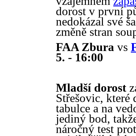
vzájemném
zápa
dorost v první pů
nedokázal své š
změně stran soup
FAA Zbura
vs
5. - 16:00
Mladší dorost
za
Střešovic, které 
tabulce a na ved
jediný bod, takž
náročný test pro