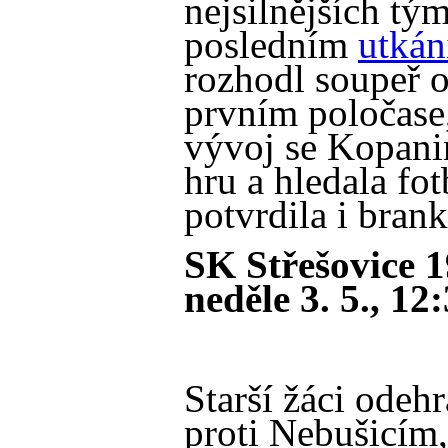
nejsilnějších tý
posledním
utkán
rozhodl soupeř o
prvním poločase,
vývoj se Kopanin
hru a hledala fot
potvrdila i bran
SK Střešovice 
neděle 3. 5., 12
Starší žáci odeh
proti Nebušicím,