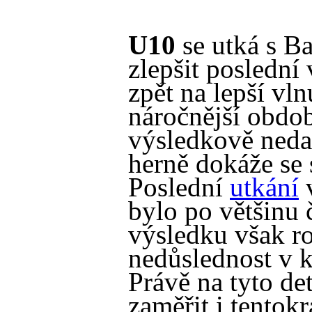
U10
se utká s B
zlepšit poslední 
zpět na lepší vl
náročnější obdob
výsledkově nedař
herně dokáže se 
Poslední
utkání
v
bylo po většinu 
výsledku však r
nedůslednost v 
Právě na tyto de
zaměřit i tentok