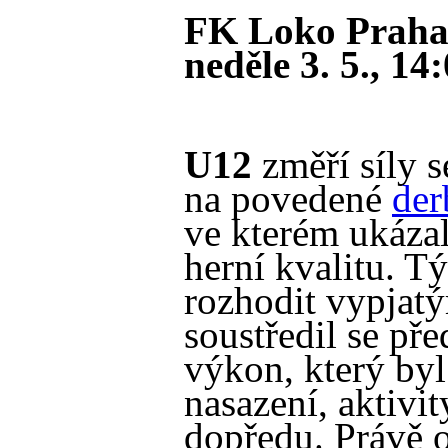
FK Loko Prah
neděle 3. 5., 14
U12
změří síly 
na povedené
der
ve kterém ukázal
herní kvalitu. T
rozhodit vypjat
soustředil se př
výkon, který byl
nasazení, aktivit
dopředu. Právě o