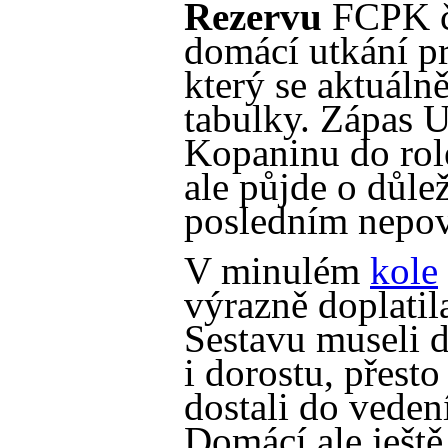
Rezervu
FCPK č
domácí utkání p
který se aktuáln
tabulky. Zápas U
Kopaninu do role
ale půjde o důle
posledním nepo
V minulém
kole
výrazně doplatil
Sestavu museli d
i dorostu, přesto
dostali do vedení
Domácí ale ještě