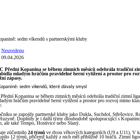
opanině: sedm víkendů s partnerskými kluby
Neuvedeno
09.04.2026
FC Přední Kopanina se během zimních měsíců odehrála tradiční zim
 nabídla mladým hráčům pravidelné herní vytížení a prostor pro ro
žní zápasy.
Kopanině: sedm víkendů, které dávaly smysl
 Přední Kopanina se během zimních měsíců odehrála tradiční zimní liga,
mladým hráčům pravidelné herní vytížení a prostor pro rozvoj mimo klas
y.
očníku se zapojily partnerské kluby jako Dukla, Suchdol, Střešovice, R
Ruzyně. Doplnily je i další týmy dlouhodobě spolupracující s Kopanin
ín, ale také Tempo, Hostivice nebo Slaný.
aje zúčastnilo
24 týmů
ve dvou věkových kategoriích (U9 a U11). V 
oupilo 12 týmů, přičemž každý z nich měl přibližně 10 hráčů. Zimní ligo