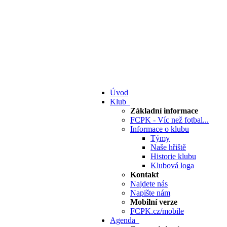
Úvod
Klub
Základní informace
FCPK - Víc než fotbal...
Informace o klubu
Týmy
Naše hřiště
Historie klubu
Klubová loga
Kontakt
Najdete nás
Napište nám
Mobilní verze
FCPK.cz/mobile
Agenda