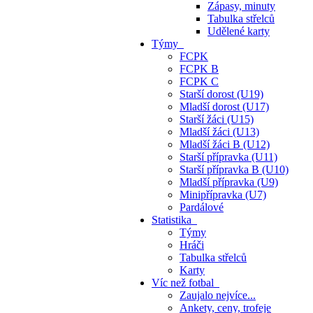
Zápasy, minuty
Tabulka střelců
Udělené karty
Týmy
FCPK
FCPK B
FCPK C
Starší dorost (U19)
Mladší dorost (U17)
Starší žáci (U15)
Mladší žáci (U13)
Mladší žáci B (U12)
Starší přípravka (U11)
Starší přípravka B (U10)
Mladší přípravka (U9)
Minipřípravka (U7)
Pardálové
Statistika
Týmy
Hráči
Tabulka střelců
Karty
Víc než fotbal
Zaujalo nejvíce...
Ankety, ceny, trofeje