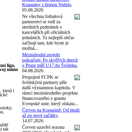
Kopaniny s firmou Nidelo
,
05.08.2026
Ne všechna fotbalová
partnerství se rodí za
sterilních podmínek v
kancelářích při oficiálních
jednáních. Ta nejlepší občas
začínají tam, kde byste je
možná...
Mezinárodní projekt
pokračuje: Po skvělých dnech
ní liga,
v Praze míří U17 do Švédska
,
zvoj mimo
04.08.2026
Propojení FCPK se
švédskými partnery píše
další významnou kapitolu. V
 která i
rámci mezinárodního projektu
ické
financovaného z grantu
Evropské unie, který získala...
oztoky,
Červen na Kopanině: Od titulů
ou,
až po nové začátky
,
14.07.2026
každé
Červen uzavřel sezonu
u tak