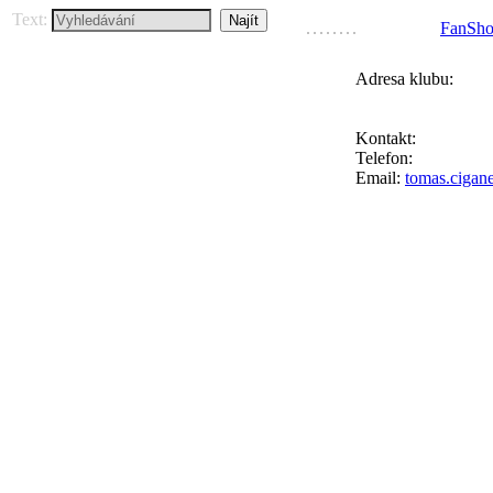
Text:
FanSh
Adresa klubu:
FC Přední Kopan
Ke Goniu 123, 164
Kontakt:
Tomáš Ci
Telefon:
+420 777 
Email:
tomas.cigan