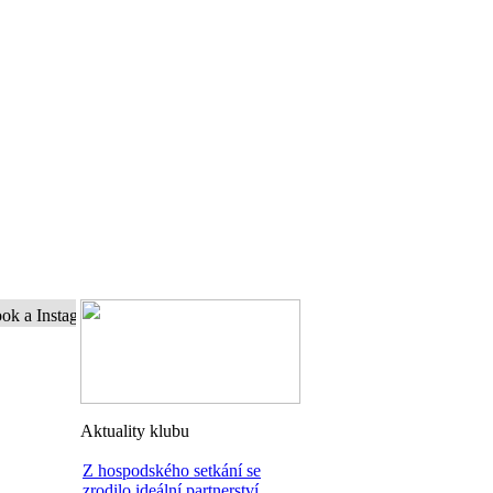
nstagram a buďte s námi online...
Aktuality klubu
Z hospodského setkání se
zrodilo ideální partnerství