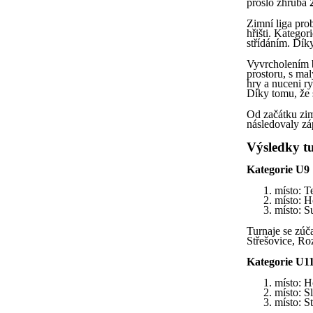
prošlo zhruba
Zimní liga pro
hřišti. Katego
střídáním. Díky
Vyvrcholením b
prostoru, s ma
hry a nuceni ry
Díky tomu, že 
Od začátku zim
následovaly zá
Výsledky t
Kategorie U9
místo: 
místo: H
místo: S
Turnaje se zúč
Střešovice, Ro
Kategorie U1
místo: H
místo: S
místo: S