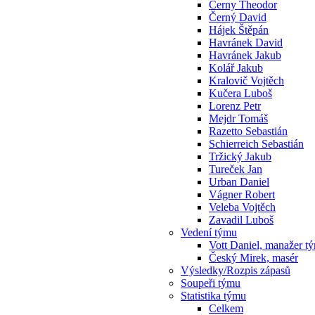
Cerny Theodor
Černý David
Hájek Štěpán
Havránek David
Havránek Jakub
Kolář Jakub
Kralovič Vojtěch
Kučera Luboš
Lorenz Petr
Mejdr Tomáš
Razetto Sebastián
Schierreich Sebastián
Tržický Jakub
Tureček Jan
Urban Daniel
Vágner Robert
Veleba Vojtěch
Zavadil Luboš
Vedení týmu
Vott Daniel, manažer t
Český Mirek, masér
Výsledky/Rozpis zápasů
Soupeři týmu
Statistika týmu
Celkem