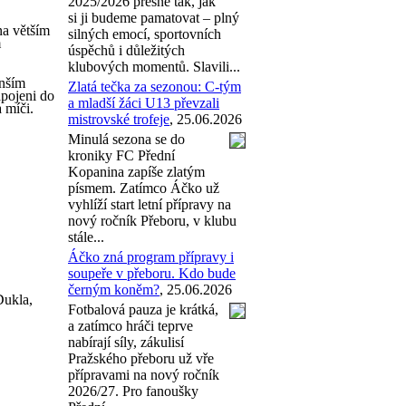
2025/2026 přesně tak, jak
si ji budeme pamatovat – plný
na větším
silných emocí, sportovních
m
úspěchů i důležitých
klubových momentů. Slavili...
enším
Zlatá tečka za sezonou: C-tým
apojeni do
a mladší žáci U13 převzali
 míči.
mistrovské trofeje
, 25.06.2026
Minulá sezona se do
kroniky FC Přední
Kopanina zapíše zlatým
písmem. Zatímco Áčko už
vyhlíží start letní přípravy na
nový ročník Přeboru, v klubu
stále...
Áčko zná program přípravy i
soupeře v přeboru. Kdo bude
černým koněm?
, 25.06.2026
Dukla,
Fotbalová pauza je krátká,
a zatímco hráči teprve
nabírají síly, zákulisí
Pražského přeboru už vře
přípravami na nový ročník
2026/27. Pro fanoušky