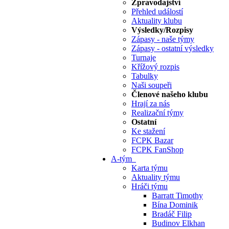
Zpravodajství
Přehled událostí
Aktuality klubu
Výsledky/Rozpisy
Zápasy - naše týmy
Zápasy - ostatní výsledky
Turnaje
Křížový rozpis
Tabulky
Naši soupeři
Členové našeho klubu
Hrají za nás
Realizační týmy
Ostatní
Ke stažení
FCPK Bazar
FCPK FanShop
A-tým
Karta týmu
Aktuality týmu
Hráči týmu
Barratt Timothy
Bína Dominik
Bradáč Filip
Budinov Elkhan