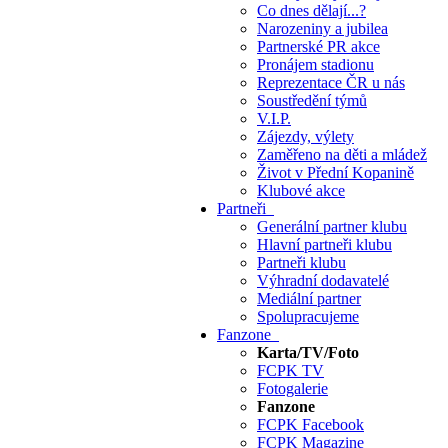
Co dnes dělají...?
Narozeniny a jubilea
Partnerské PR akce
Pronájem stadionu
Reprezentace ČR u nás
Soustředění týmů
V.I.P.
Zájezdy, výlety
Zaměřeno na děti a mládež
Život v Přední Kopanině
Klubové akce
Partneři
Generální partner klubu
Hlavní partneři klubu
Partneři klubu
Výhradní dodavatelé
Mediální partner
Spolupracujeme
Fanzone
Karta/TV/Foto
FCPK TV
Fotogalerie
Fanzone
FCPK Facebook
FCPK Magazine