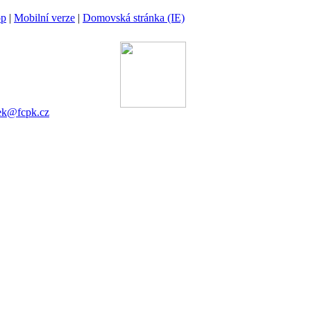
op
|
Mobilní verze
|
Domovská stránka (IE)
ina
 00 Praha 6
gánek
753 545
ek@fcpk.cz