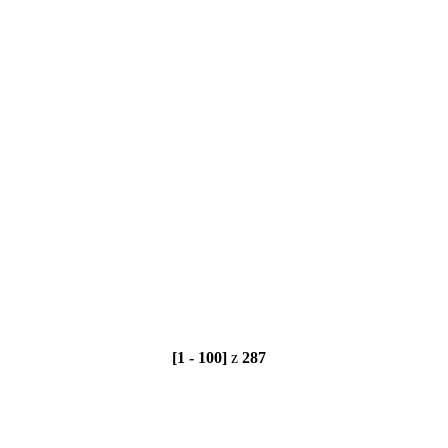
[1 - 100]
z
287