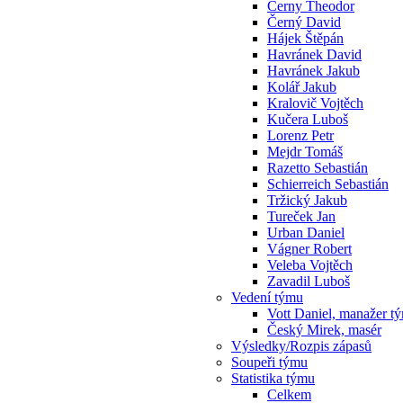
Cerny Theodor
Černý David
Hájek Štěpán
Havránek David
Havránek Jakub
Kolář Jakub
Kralovič Vojtěch
Kučera Luboš
Lorenz Petr
Mejdr Tomáš
Razetto Sebastián
Schierreich Sebastián
Tržický Jakub
Tureček Jan
Urban Daniel
Vágner Robert
Veleba Vojtěch
Zavadil Luboš
Vedení týmu
Vott Daniel, manažer t
Český Mirek, masér
Výsledky/Rozpis zápasů
Soupeři týmu
Statistika týmu
Celkem