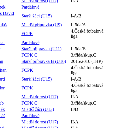
Mladší dorost (U17)
II-A
mek
Pardálové
s David
Starší žáci (U15)
I-A/B
uláš
Mladší přípravka (U9)
I.třída/A
4.Česká fotbalová
FCPK
liga
hal
Pardálové
r
Starší přípravka (U11)
I.třída/B
FCPK C
3.třída/skup.C
an
Starší přípravka B (U10)
2015/2016 (1HP)
4.Česká fotbalová
khan
FCPK
liga
ard
Starší žáci (U15)
I-A/B
4.Česká fotbalová
dor
FCPK
liga
Mladší dorost (U17)
II-A
ub
FCPK C
3.třída/skup.C
děk
Mladší žáci (U13)
II/D
máš
Pardálové
Mladší dorost (U17)
II-A