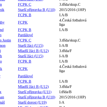
en
FCPK C
3.třída/skup.C
nik
Starší přípravka B (U10)
2015/2016 (1HP)
FCPK B
I.A/B
4.Česká fotbalová
thy
FCPK
liga
und
FCPK B
I.A/B
n
Pardálové
 Justin
FCPK C
3.třída/skup.C
imon
Starší žáci (U15)
I-A/B
j
Mladší žáci B (U12)
3.třída/F
ch
Starší žáci (U15)
I-A/B
co
FCPK B
I.A/B
4.Česká fotbalová
ik
FCPK
liga
v
Pardálové
FCPK B
I.A/B
Mladší žáci B (U12)
3.třída/F
x
Starší přípravka (U11)
I.třída/B
han
Starší přípravka B (U10)
2015/2016 (1HP)
máš
Starší dorost (U19)
I-A