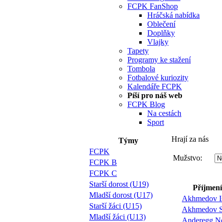
FCPK FanShop
Hráčská nabídka
Oblečení
Doplňky
Vlajky
Tapety
Programy ke stažení
Tombola
Fotbalové kuriozity
Kalendáře FCPK
Píší pro náš web
FCPK Blog
Na cestách
Sport
Hrají za nás
Týmy
FCPK
Mužstvo:
FCPK B
FCPK C
Starší dorost (U19)
Příjmení
Mladší dorost (U17)
Akhmedov I
Starší žáci (U15)
Akhmedov 
Mladší žáci (U13)
Anderegg N