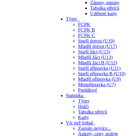
Zápasy, minuty
Tabulka střelců
Udělené karty
Týmy
FCPK
FCPK B
FCPK C
Starší dorost (U19)
Mladší dorost (U17)
Starší žáci (U15)
Mladší žáci (U13)
Mladší žáci B (U12)
Starší přípravka (U11)
Starší přípravka B (U10)
Mladší přípravka (U9)
Minipřípravka (U7)
Pardálové
Statistika
Týmy
Hráči
Tabulka střelců
Karty
Víc než fotbal
Zaujalo nejvíce...
Ankety, ceny, trofeje