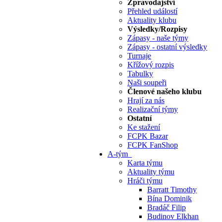
Zpravodajství
Přehled událostí
Aktuality klubu
Výsledky/Rozpisy
Zápasy - naše týmy
Zápasy - ostatní výsledky
Turnaje
Křížový rozpis
Tabulky
Naši soupeři
Členové našeho klubu
Hrají za nás
Realizační týmy
Ostatní
Ke stažení
FCPK Bazar
FCPK FanShop
A-tým
Karta týmu
Aktuality týmu
Hráči týmu
Barratt Timothy
Bína Dominik
Bradáč Filip
Budinov Elkhan