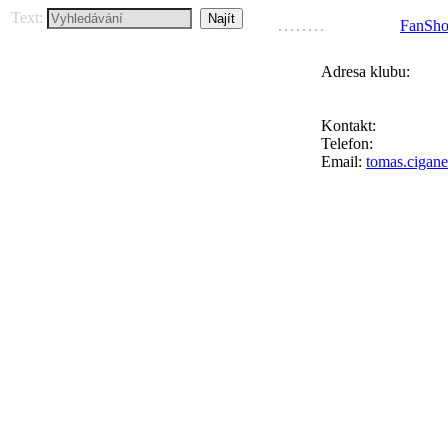
Text:
FanSh
Adresa klubu:
FC Přední Kopan
Ke Goniu 123, 164
Kontakt:
Tomáš Ci
Telefon:
+420 777 
Email:
tomas.cigan