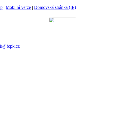
op
|
Mobilní verze
|
Domovská stránka (IE)
ina
 00 Praha 6
gánek
753 545
ek@fcpk.cz