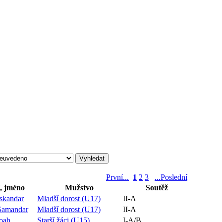
První...
1
2
3
...Poslední
, jméno
Mužstvo
Soutěž
skandar
Mladší dorost (U17)
II-A
Samandar
Mladší dorost (U17)
II-A
oah
Starší žáci (U15)
I-A/B