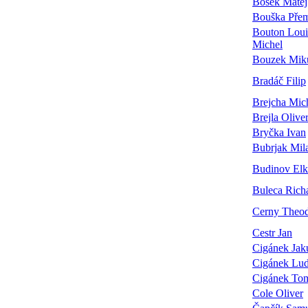
Bošek Matěj
Bouška Pře
Bouton Loui
Michel
Bouzek Mik
Bradáč Filip
Brejcha Mic
Brejla Olive
Bryčka Ivan
Bubrjak Mil
Budinov El
Buleca Rich
Cerny Theo
Cestr Jan
Cigánek Jak
Cigánek Lu
Cigánek To
Cole Oliver