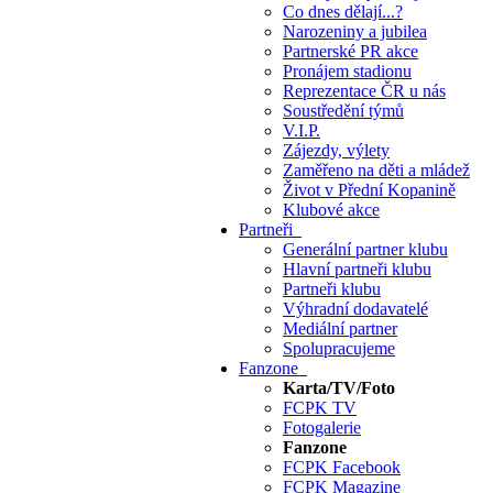
Co dnes dělají...?
Narozeniny a jubilea
Partnerské PR akce
Pronájem stadionu
Reprezentace ČR u nás
Soustředění týmů
V.I.P.
Zájezdy, výlety
Zaměřeno na děti a mládež
Život v Přední Kopanině
Klubové akce
Partneři
Generální partner klubu
Hlavní partneři klubu
Partneři klubu
Výhradní dodavatelé
Mediální partner
Spolupracujeme
Fanzone
Karta/TV/Foto
FCPK TV
Fotogalerie
Fanzone
FCPK Facebook
FCPK Magazine