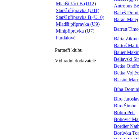
Mladší žáci B (U12)
Antrobus B
Starší přípravka (U11)
Bakeš Domi
Starší přípravka B (U10)
Baran Matej
Mladší přípravka (U9)
Barratt Timo
Minipřípravka (U7)
Pardálové
Bárta Zikm
Bartoš Marti
Partneři
klubu
Bauer Maxim
Beliavski S
Výhradní dodavatelé
Betka Ondře
Betka Vojtě
Biasini Mar
Bína Domin
Bíro Jarosla
Bíro Šimon
Bohm Petr
Bohovic Ma
Bordier Nat
Borůvka To