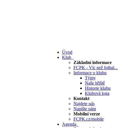
Úvod
Klub
Základní informace
FCPK - Víc než fotbal...
Informace o klubu
Týmy
Naše hřiště
Historie klubu
Klubová loga
Kontakt
Najdete nás
Napište nám
Mobilní verze
FCPK.cz/mobile
Agenda