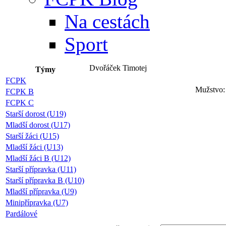
Na cestách
Sport
Dvořáček Timotej
Týmy
FCPK
Mužstvo:
FCPK B
FCPK C
Starší dorost (U19)
Mladší dorost (U17)
Starší žáci (U15)
Mladší žáci (U13)
Mladší žáci B (U12)
Starší přípravka (U11)
Starší přípravka B (U10)
Mladší přípravka (U9)
Minipřípravka (U7)
Pardálové