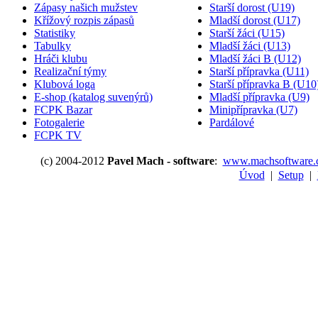
Zápasy našich mužstev
Starší dorost (U19)
Křížový rozpis zápasů
Mladší dorost (U17)
Statistiky
Starší žáci (U15)
Tabulky
Mladší žáci (U13)
Hráči klubu
Mladší žáci B (U12)
Realizační týmy
Starší přípravka (U11)
Klubová loga
Starší přípravka B (U10
E-shop (katalog suvenýrů)
Mladší přípravka (U9)
FCPK Bazar
Minipřípravka (U7)
Fotogalerie
Pardálové
FCPK TV
(c) 2004-2012
Pavel Mach - software
:
www.machsoftware.
Úvod
|
Setup
|