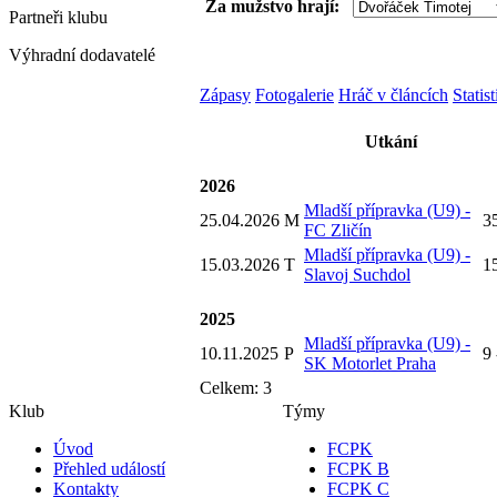
Za mužstvo hrají:
Partneři
klubu
Výhradní dodavatelé
Zápasy
Fotogalerie
Hráč v článcích
Statis
Utkání
2026
Mladší přípravka (U9) -
25.04.2026
M
35
FC Zličín
Mladší přípravka (U9) -
15.03.2026
T
15
Slavoj Suchdol
2025
Mladší přípravka (U9) -
10.11.2025
P
9 
SK Motorlet Praha
Celkem: 3
Klub
Týmy
Úvod
FCPK
Přehled událostí
FCPK B
Kontakty
FCPK C