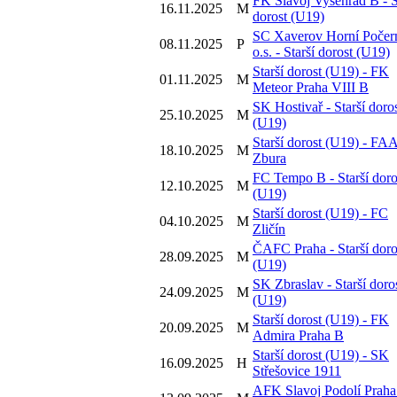
FK Slavoj Vyšehrad B - S
16.11.2025
M
dorost (U19)
SC Xaverov Horní Počer
08.11.2025
P
o.s. - Starší dorost (U19)
Starší dorost (U19) - FK
01.11.2025
M
Meteor Praha VIII B
SK Hostivař - Starší doro
25.10.2025
M
(U19)
Starší dorost (U19) - FA
18.10.2025
M
Zbura
FC Tempo B - Starší doro
12.10.2025
M
(U19)
Starší dorost (U19) - FC
04.10.2025
M
Zličín
ČAFC Praha - Starší doro
28.09.2025
M
(U19)
SK Zbraslav - Starší doro
24.09.2025
M
(U19)
Starší dorost (U19) - FK
20.09.2025
M
Admira Praha B
Starší dorost (U19) - SK
16.09.2025
H
Střešovice 1911
AFK Slavoj Podolí Praha