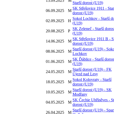
13.09.2025
M
Starší dorost (U19)
SK Střešovice 1911 - Star
06.09.2025
M
dorost (U19)
Sokol Lochkov - Starší do
02.09.2025
H
(U19)
SK Zeleneč - Starší doros
20.08.2025
P
(U19)
SK Střešovice 1911 B - St
14.06.2025
M
dorost (U19)
Starší dorost (U19) - Sok
08.06.2025
M
Lochkov
SK Ďáblice - Starší doros
01.06.2025
M
(U19)
Starší dorost (U19) - FK
24.05.2025
M
Újezd nad Lesy
Sokol Kolovraty - Starší
18.05.2025
M
dorost (U19)
Starší dorost (U19) - SK
10.05.2025
M
Modřany
SK Čechie Uhříněves - St
04.05.2025
M
dorost (U19)
Starší dorost (U19) - Spar
26.04.2025
M