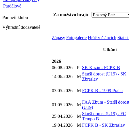
Pardálové
Za mužstvo hrají:
Partneři
klubu
Výhradní dodavatelé
Zápasy
Fotogalerie
Hráč v článcích
Statis
Utkání
2026
06.08.2026
P
SK Kazín - FCPK B
Starší dorost (U19) - SK
14.06.2026
M
Zbraslav
03.05.2026
M
FCPK B - 1999 Praha
FAA Zbura - Starší doros
01.05.2026
M
(U19)
Starší dorost (U19) - FC
25.04.2026
M
Tempo B
19.04.2026
M
FCPK B - SK Zbraslav