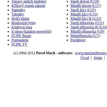
Zápasy našich mužstev
Starší dorost (U19)
Křížový rozpis zápasů
Mladší dorost (U17)
Statistiky
Starší žáci (U15)
Tabulky
Mladší žáci (U13)
Hráči klubu
Mladší žáci B (U12)
Realizační týmy
Starší přípravka (U11)
Klubová loga
Starší přípravka B (U10
E-shop (katalog suvenýrů)
Mladší přípravka (U9)
FCPK Bazar
Minipřípravka (U7)
Fotogalerie
Pardálové
FCPK TV
(c) 2004-2012
Pavel Mach - software
:
www.machsoftware.
Úvod
|
Setup
|