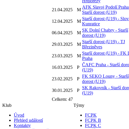
Hrdlořezy
AFK Slavoj Podolí Praha
21.04.2025
M
Starší dorost (U19)
Starší dorost (U19) - Slo
12.04.2025
M
Kunratice
SK Dolní Chabry - Starší
06.04.2025
M
dorost (U19)
Starší dorost (U19) - TJ
29.03.2025
M
Březiněves
Starší dorost (U19) - FK
23.03.2025
M
Praha
ČAFC Praha - Starší doro
16.03.2025
P
(U19)
FK SEKO Louny - Starší
23.02.2025
P
dorost (U19)
SK Rakovník - Starší dor
30.01.2025
P
(U19)
Celkem: 47
Klub
Týmy
Úvod
FCPK
Přehled událostí
FCPK B
Kontakty
FCPK C