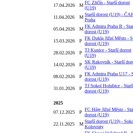
FC Zličín - Starší dorost
17.04.2026
M
(U19)
Starší dorost (U19) - ČA
11.04.2026
M
Praha
FK Admira Praha B - Star
05.04.2026
M
dorost (U19)
FK Dukla Jižní Město - St
15.03.2026
P
dorost (U19)
TJ Kunice - Starší dorost
28.02.2026
P
(U19)
SK Rakovník - Starší dor
14.02.2026
P
(U19)
FK Admira Praha U17 - S
08.02.2026
P
dorost (U19)
TJ Sokol Holubice - Starš
31.01.2026
P
dorost (U19)
2025
FC Háje Jižní Město - Sta
07.12.2025
P
dorost (U19)
Starší dorost (U19) - Sok
22.11.2025
M
Kolovraty