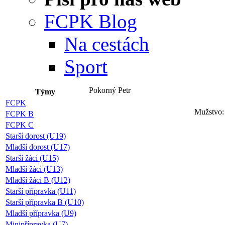
FCPK Blog
Na cestách
Sport
Pokorný Petr
Týmy
FCPK
Mužstvo:
FCPK B
FCPK C
Starší dorost (U19)
Mladší dorost (U17)
Starší žáci (U15)
Mladší žáci (U13)
Mladší žáci B (U12)
Starší přípravka (U11)
Starší přípravka B (U10)
Mladší přípravka (U9)
Minipřípravka (U7)