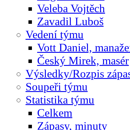
Veleba Vojtěch
Zavadil Luboš
Vedení týmu
Vott Daniel, manaže
Český Mirek, masér
Výsledky/Rozpis zápa
Soupeři týmu
Statistika týmu
Celkem
Zápasy, minuty