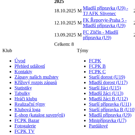
2025
Mladší přípravka (U9) -
18.10.2025
M
TJ AFK Slivenec
FK Řeporyje-Praha 5 -
12.10.2025
M
Mladší přípravka (U9)
FC Zličín - Mladší
13.09.2025
M
přípravka (U9)
Celkem: 8
Klub
Týmy
Úvod
FCPK
Přehled událostí
FCPK B
Kontakty
FCPK C
Zápasy našich mužstev
Starší dorost (U19)
Křížový rozpis zápasů
Mladší dorost (U17)
Statistiky
Starší žáci (U15)
Tabulky
Mladší žáci (U13)
Hráči klubu
Mladší žáci B (U12)
Realizační týmy
Starší přípravka (U11)
Klubová loga
Starší přípravka B (U10
E-shop (katalog suvenýrů)
Mladší přípravka (U9)
FCPK Bazar
Minipřípravka (U7)
Fotogalerie
Pardálové
FCPK TV