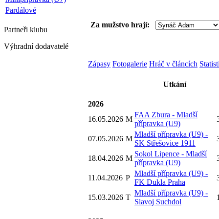
Pardálové
Za mužstvo hrají:
Partneři
klubu
Výhradní dodavatelé
Zápasy
Fotogalerie
Hráč v článcích
Statis
Utkání
2026
FAA Zbura - Mladší
16.05.2026
M
přípravka (U9)
Mladší přípravka (U9) -
07.05.2026
M
SK Střešovice 1911
Sokol Lipence - Mladší
18.04.2026
M
přípravka (U9)
Mladší přípravka (U9) -
11.04.2026
P
FK Dukla Praha
Mladší přípravka (U9) -
15.03.2026
T
Slavoj Suchdol