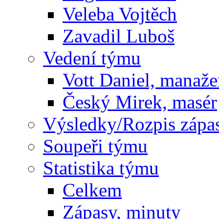
Veleba Vojtěch
Zavadil Luboš
Vedení týmu
Vott Daniel, manaže
Český Mirek, masér
Výsledky/Rozpis zápa
Soupeři týmu
Statistika týmu
Celkem
Zápasy, minuty