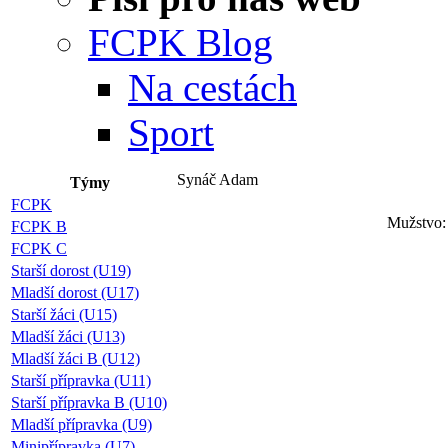
FCPK Blog
Na cestách
Sport
Synáč Adam
Týmy
FCPK
Mužstvo:
FCPK B
FCPK C
Starší dorost (U19)
Mladší dorost (U17)
Starší žáci (U15)
Mladší žáci (U13)
Mladší žáci B (U12)
Starší přípravka (U11)
Starší přípravka B (U10)
Mladší přípravka (U9)
Minipřípravka (U7)