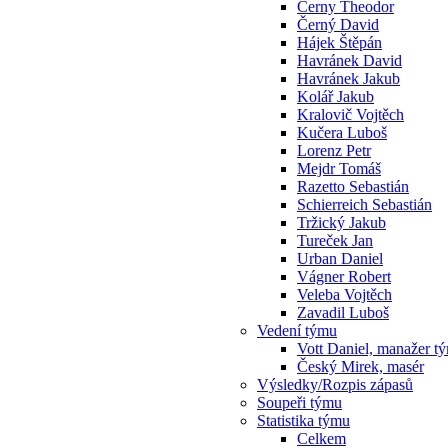
Cerny Theodor
Černý David
Hájek Štěpán
Havránek David
Havránek Jakub
Kolář Jakub
Kralovič Vojtěch
Kučera Luboš
Lorenz Petr
Mejdr Tomáš
Razetto Sebastián
Schierreich Sebastián
Tržický Jakub
Tureček Jan
Urban Daniel
Vágner Robert
Veleba Vojtěch
Zavadil Luboš
Vedení týmu
Vott Daniel, manažer t
Český Mirek, masér
Výsledky/Rozpis zápasů
Soupeři týmu
Statistika týmu
Celkem