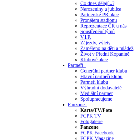
Co dnes dělají...?
Narozeniny a jubilea
Partnerské PR akce
Pronájem stadionu
Reprezentace ČR u nás
Soustředění týmů
V.I.P.
Zájezdy, výlety
Zaměřeno na děti a mládež
Život v Přední Kopanině
Klubové akce
Partneři
Generální partner klubu
Hlavní partneři klubu
Partneři klubu
Výhradní dodavatelé
Mediální partner
Spolupracujeme
Fanzone
Karta/TV/Foto
FCPK TV
Fotogalerie
Fanzone
FCPK Facebook
FCPK Magazine