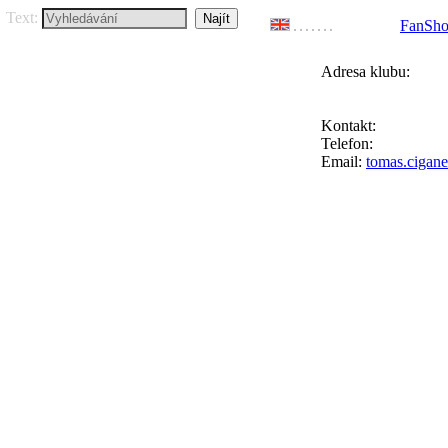
Text:
FanSh
Adresa klubu:
FC Přední Kopan
Ke Goniu 123, 164
Kontakt:
Tomáš Ci
Telefon:
+420 777 
Email:
tomas.cigan