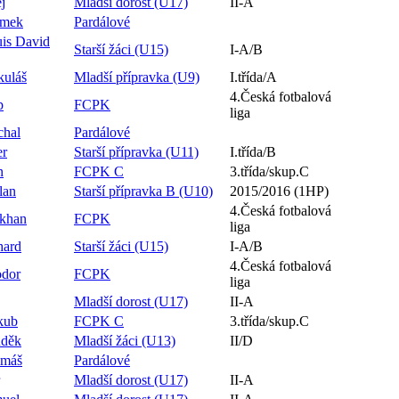
j
Mladší dorost (U17)
II-A
emek
Pardálové
is David
Starší žáci (U15)
I-A/B
kuláš
Mladší přípravka (U9)
I.třída/A
4.Česká fotbalová
p
FCPK
liga
chal
Pardálové
er
Starší přípravka (U11)
I.třída/B
n
FCPK C
3.třída/skup.C
lan
Starší přípravka B (U10)
2015/2016 (1HP)
4.Česká fotbalová
lkhan
FCPK
liga
hard
Starší žáci (U15)
I-A/B
4.Česká fotbalová
odor
FCPK
liga
Mladší dorost (U17)
II-A
kub
FCPK C
3.třída/skup.C
uděk
Mladší žáci (U13)
II/D
omáš
Pardálové
Mladší dorost (U17)
II-A