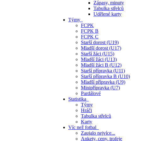
Zápasy, minuty
Tabulka střelců
Udělené karty
Týmy
FCPK
FCPK B
FCPK C
Starší dorost (U19)
Mladší dorost (U17)
Starší žáci (U15)
Mladší žáci (U13)
Mladší žáci B (U12)
Starší přípravka (U11)
Starší přípravka B (U10)
Mladší přípravka (U9)
Minipřípravka (U7)
Pardálové
Statistika
Týmy
Hráči
Tabulka střelců
Karty
Víc než fotbal
Zaujalo nejvíce...
Ankety, ceny, trofeje