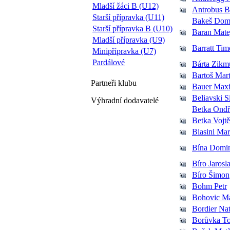
Mladší žáci B (U12)
Antrobus 
Starší přípravka (U11)
Bakeš Dom
Starší přípravka B (U10)
Baran Mate
Mladší přípravka (U9)
Barratt Tim
Minipřípravka (U7)
Pardálové
Bárta Zikm
Bartoš Mart
Partneři
klubu
Bauer Maxi
Beliavski 
Výhradní dodavatelé
Betka Ondř
Betka Vojt
Biasini Ma
Bína Domi
Bíro Jarosl
Bíro Šimon
Bohm Petr
Bohovic M
Bordier Na
Borůvka T