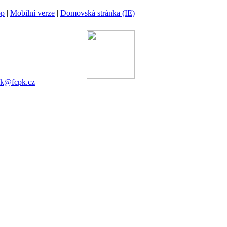
op
|
Mobilní verze
|
Domovská stránka (IE)
ina
 00 Praha 6
gánek
753 545
ek@fcpk.cz