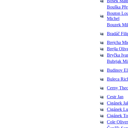
Bošek Matě
Bouška Př
Bouton Lou
Michel
Bouzek Mi
Bradáč Fili
Brejcha Mi
Brejla Oliv
Bryčka Iva
Bubrjak Mi
Budinov E
Buleca Ric
Cerny The
Cestr Jan
Cigánek Ja
Cigánek L
Cigánek T
Cole Oliver