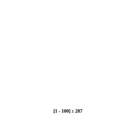
[1 - 100]
z
287