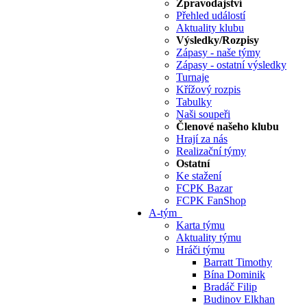
Zpravodajství
Přehled událostí
Aktuality klubu
Výsledky/Rozpisy
Zápasy - naše týmy
Zápasy - ostatní výsledky
Turnaje
Křížový rozpis
Tabulky
Naši soupeři
Členové našeho klubu
Hrají za nás
Realizační týmy
Ostatní
Ke stažení
FCPK Bazar
FCPK FanShop
A-tým
Karta týmu
Aktuality týmu
Hráči týmu
Barratt Timothy
Bína Dominik
Bradáč Filip
Budinov Elkhan