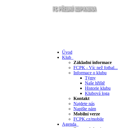
Úvod
Klub
Základní informace
FCPK - Víc než fotbal...
Informace o klubu
Týmy
Naše hřiště
Historie klubu
Klubová loga
Kontakt
Najdete nás
Napište nám
Mobilní verze
FCPK.cz/mobile
Agenda