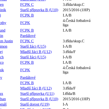
Ben
FCPK C
3.třída/skup.C
inik
Starší přípravka B (U10)
2015/2016 (1HP)
j
FCPK B
I.A/B
4.Česká fotbalová
othy
FCPK
liga
und
FCPK B
I.A/B
in
Pardálové
m Justin
FCPK C
3.třída/skup.C
Simon
Starší žáci (U15)
I-A/B
ej
Mladší žáci B (U12)
3.třída/F
ěch
Starší žáci (U15)
I-A/B
rco
FCPK B
I.A/B
4.Česká fotbalová
nik
FCPK
liga
av
Pardálové
FCPK B
I.A/B
Mladší žáci B (U12)
3.třída/F
ax
Starší přípravka (U11)
I.třída/B
than
Starší přípravka B (U10)
2015/2016 (1HP)
omáš
Starší dorost (U19)
I-A