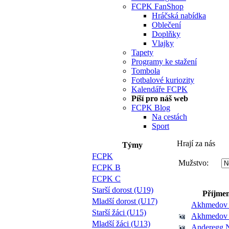
FCPK FanShop
Hráčská nabídka
Oblečení
Doplňky
Vlajky
Tapety
Programy ke stažení
Tombola
Fotbalové kuriozity
Kalendáře FCPK
Píší pro náš web
FCPK Blog
Na cestách
Sport
Hrají za nás
Týmy
FCPK
Mužstvo:
FCPK B
FCPK C
Starší dorost (U19)
Příjmen
Mladší dorost (U17)
Akhmedov 
Starší žáci (U15)
Akhmedov 
Mladší žáci (U13)
Anderegg 