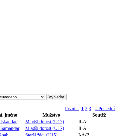
První...
1
2
3
...Poslední
í, jméno
Mužstvo
Soutěž
Iskandar
Mladší dorost (U17)
II-A
Samandar
Mladší dorost (U17)
II-A
Noah
Starší žáci (U15)
I-A/B